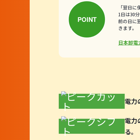
「翌日に
1日は3
前の日に
きます。
日本卸電
電力
電力
る。