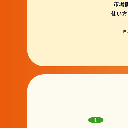
市場
使い方
日