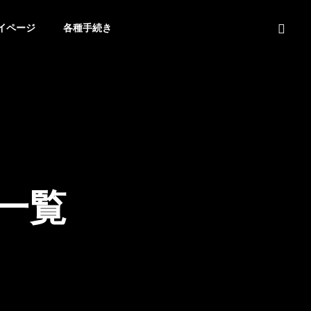
イページ
各種手続き
記事一覧