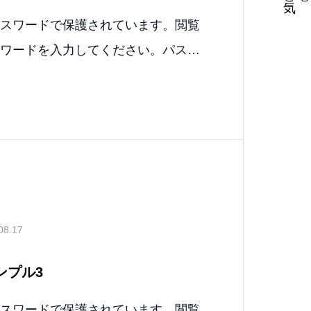
スワードで保護されています。閲覧
ワードを入力してください。パスワ
08.17
ンプル3
スワードで保護されています。閲覧