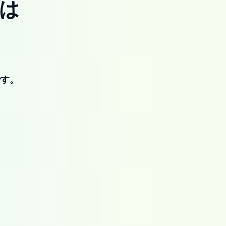
は
です。
。