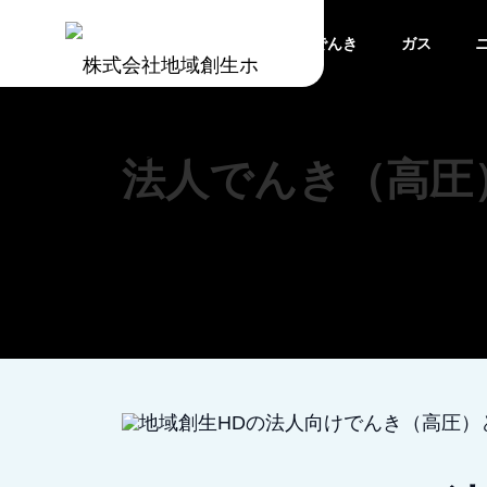
でんき
ガス
法人でんき（高圧