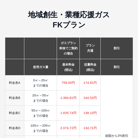
地域創生・業種応援ガス
FKプラン
ガスプラン
プラン
単独でご契約
割引
共通
の場合
基本料金
従量料金
使用ガス量
割引
(税込)
(税込)
0㎥～20㎥
料金表A
759.00円
174.81円
までの場合
20㎥～50㎥
料金表B
1,364.81円
144.52円
までの場合
50㎥～100㎥
料金表C
1,635.74円
139.10円
までの場合
100㎥～200㎥
料金表D
2,074.72円
134.71円
までの場合
総額から3%割引