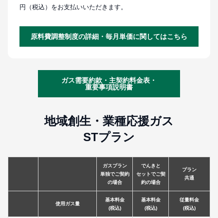
円（税込）をお支払いいただきます。
原料費調整制度の詳細・毎月単価に関してはこちら
ガス需要約款・主契約料金表・
重要事項説明書
地域創生・業種応援ガス
STプラン
ガスプラン
でんきと
プラン
単独でご契約
セットでご契
共通
の場合
約の場合
基本料金
基本料金
従量料金
使用ガス量
(税込)
(税込)
(税込)