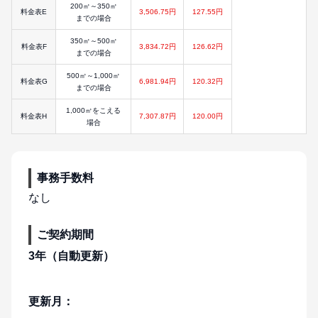
200㎥～350㎥
料金表E
3,506.75円
127.55円
までの場合
350㎥～500㎥
料金表F
3,834.72円
126.62円
までの場合
500㎥～1,000㎥
料金表G
6,981.94円
120.32円
までの場合
1,000㎥をこえる
料金表H
7,307.87円
120.00円
場合
事務手数料
なし
ご契約期間
3年（自動更新）
更新月：