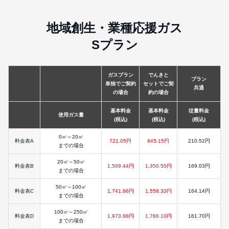
地域創生・業種応援ガス
Sプラン
ガスプラン
でんきと
プラン
単独でご契約
セットでご契
共通
の場合
約の場合
基本料金
基本料金
従量料金
使用ガス量
(税込)
(税込)
(税込)
0㎥～20㎥
料金表A
721.05円
645.15円
210.52円
までの場合
20㎥～50㎥
料金表B
1,509.44円
1,350.55円
169.03円
までの場合
50㎥～100㎥
料金表C
1,741.66円
1,558.33円
164.14円
までの場合
100㎥～250㎥
料金表D
1,973.88円
1,766.10円
161.70円
までの場合