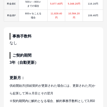
500㎥～800㎥
料金表E
5,977.40円
5,348.20円
116.16円
までの場合
800㎥をこえる
11,829.40
10,584.20
料金表F
108.46円
場合
円
円
事務手数料
なし
ご契約期間
3年（自動更新）
更新月：
供給開始月(供給契約が更新された場合には、更新された月)か
ら起算して36ヵ月目とその翌月
※契約期間内に解約となる場合、解約事務手数料として3,850