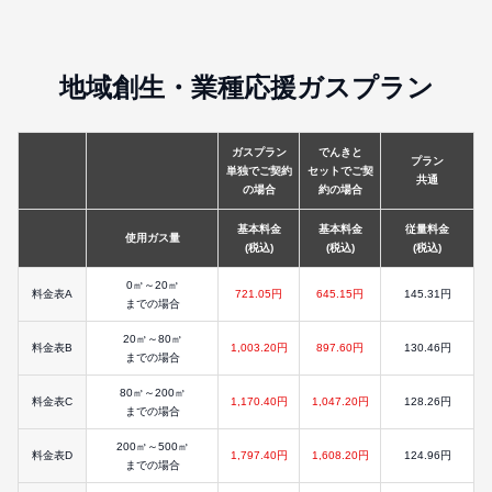
地域創生・業種応援ガスプラン
ガスプラン
でんきと
プラン
単独でご契約
セットでご契
共通
の場合
約の場合
基本料金
基本料金
従量料金
使用ガス量
(税込)
(税込)
(税込)
0㎥～20㎥
料金表A
721.05円
645.15円
145.31円
までの場合
20㎥～80㎥
料金表B
1,003.20円
897.60円
130.46円
までの場合
80㎥～200㎥
料金表C
1,170.40円
1,047.20円
128.26円
までの場合
200㎥～500㎥
料金表D
1,797.40円
1,608.20円
124.96円
までの場合