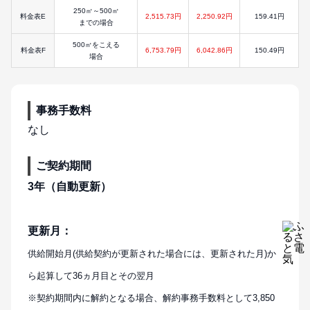
250㎥～500㎥
料金表E
2,515.73円
2,250.92円
159.41円
までの場合
500㎥をこえる
料金表F
6,753.79円
6,042.86円
150.49円
場合
事務手数料
なし
ご契約期間
3年（自動更新）
更新月：
供給開始月(供給契約が更新された場合には、更新された月)か
ら起算して36ヵ月目とその翌月
※契約期間内に解約となる場合、解約事務手数料として3,850