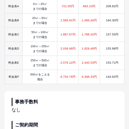
0㎥～20㎥
料金表A
721.05円
683.10円
208.82円
までの場合
20㎥～50㎥
料金表B
1,566.91円
1,484.44円
164.30円
までの場合
50㎥～100㎥
料金表C
1,887.67円
1,788.32円
157.55円
までの場合
100㎥～250㎥
料金表D
2,036.68円
1,929.48円
155.98円
までの場合
250㎥～500㎥
料金表E
2,576.12円
2,440.53円
153.71円
までの場合
500㎥をこえる
料金表F
6,753.79円
6,398.33円
144.92円
場合
事務手数料
なし
ご契約期間