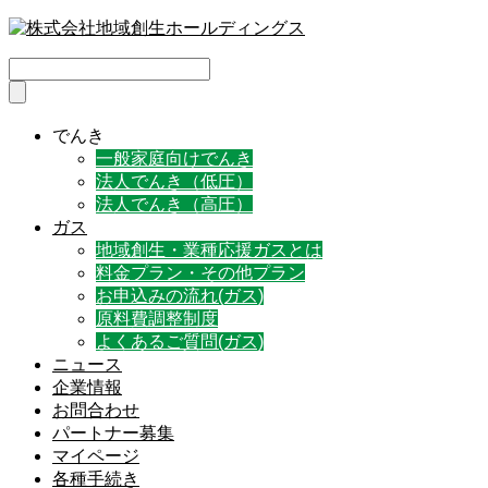
でんき
一般家庭向けでんき
法人でんき（低圧）
法人でんき（高圧）
ガス
地域創生・業種応援ガスとは
料金プラン・その他プラン
お申込みの流れ(ガス)
原料費調整制度
よくあるご質問(ガス)
ニュース
企業情報
お問合わせ
パートナー募集
マイページ
各種手続き