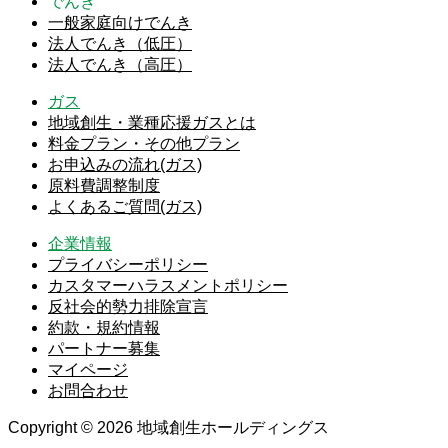
でんき
一般家庭向けでんき
法人でんき（低圧）
法人でんき（高圧）
ガス
地域創生・業種応援ガスとは
料金プラン・その他プラン
お申込みの流れ(ガス)
原料費調整制度
よくあるご質問(ガス)
企業情報
プライバシーポリシー
カスタマーハラスメントポリシー
反社会的勢力排除宣言
約款・規約情報
パートナー募集
マイページ
お問合わせ
Copyright © 2026 地域創生ホールディングス