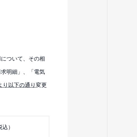
用について、その相
請求明細」、「電気
求より以下の通り
変更
税込）