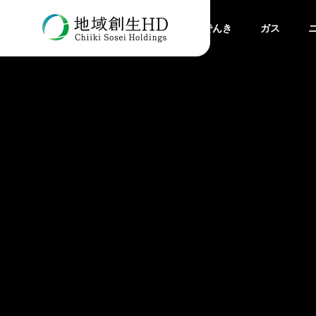
でんき
ガス