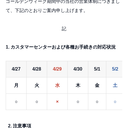
ゴールデンウィーク期間中の当社の営業体制につきまし
て、下記のとおりご案内申し上げます。
記
1. カスタマーセンターおよび各種お手続きの対応状況
4/27
4/28
4/29
4/30
5/1
5/2
月
火
水
木
金
土
○
○
×
○
○
○
2. 注意事項