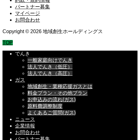
約款・規約情報
パートナー募集
マイページ
お問合わせ
Copyright © 2026 地域創生ホールディングス
TOP
でんき
一般家庭向けでんき
法人でんき（低圧）
法人でんき（高圧）
ガス
地域創生・業種応援ガスとは
料金プラン・その他プラン
お申込みの流れ(ガス)
原料費調整制度
よくあるご質問(ガス)
ニュース
企業情報
お問合わせ
パートナー募集