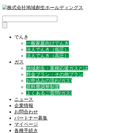
でんき
一般家庭向けでんき
法人でんき（低圧）
法人でんき（高圧）
ガス
地域創生・業種応援ガスとは
料金プラン・その他プラン
お申込みの流れ(ガス)
原料費調整制度
よくあるご質問(ガス)
ニュース
企業情報
お問合わせ
パートナー募集
マイページ
各種手続き