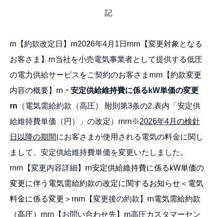
記
rn【約款改定日】rn2026年4月1日rnrn【変更対象となる
お客さま】rn当社を小売電気事業者として提供する低圧
の電力供給サービスをご契約のお客さまrnrn【約款変更
内容の概要】rn
・安定供給維持費に係るkW単価の変更
rn
（電気需給約款（高圧） 附則第3条の2.表内「安定供
給維持費単価（円）」の改定）rnrn※
2026
年4月の検針
日以降の期間
にお客さまが使用される電気の料金に関し
まして、安定供給維持費単価を変更いたしました。
rnrn【変更内容詳細】rn
安定供給維持費に係るkW単価の
変更に伴う電気需給約款の改定に関するお知らせ＜電気
料金に係る変更＞
rnrn【変更後の約款】rn
電気需給約款
（高圧）
rnrn【お問い合わせ先】rn高圧カスタマーセン