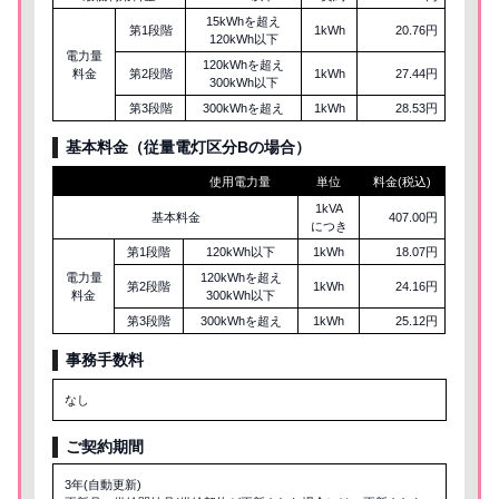
15kWhを超え
第1段階
1kWh
20.76円
120kWh以下
電力量
120kWhを超え
料金
第2段階
1kWh
27.44円
300kWh以下
第3段階
300kWhを超え
1kWh
28.53円
基本料金（従量電灯区分
B
の場合）
使用電力量
単位
料金(税込)
1kVA
基本料金
407.00円
につき
第1段階
120kWh以下
1kWh
18.07円
電力量
120kWhを超え
第2段階
1kWh
24.16円
料金
300kWh以下
第3段階
300kWhを超え
1kWh
25.12円
事務手数料
なし
ご契約期間
3年(自動更新)