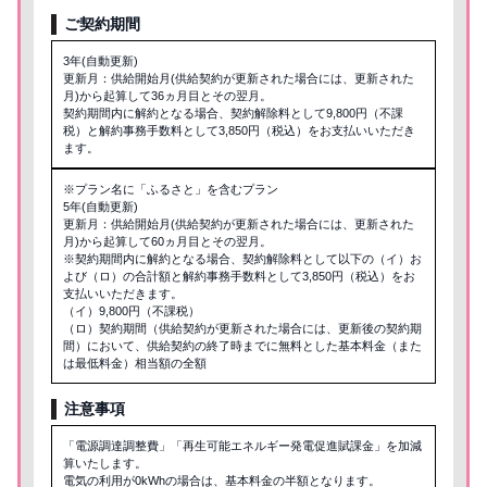
ご契約期間
3年(自動更新)
更新月：供給開始月(供給契約が更新された場合には、更新された
月)から起算して36ヵ月目とその翌月。
契約期間内に解約となる場合、契約解除料として9,800円（不課
税）と解約事務手数料として3,850円（税込）をお支払いいただき
ます。
※プラン名に「ふるさと」を含むプラン
5年(自動更新)
更新月：供給開始月(供給契約が更新された場合には、更新された
月)から起算して60ヵ月目とその翌月。
※契約期間内に解約となる場合、契約解除料として以下の（イ）お
よび（ロ）の合計額と解約事務手数料として3,850円（税込）をお
支払いいただきます。
（イ）9,800円（不課税）
（ロ）契約期間（供給契約が更新された場合には、更新後の契約期
間）において、供給契約の終了時までに無料とした基本料金（また
は最低料金）相当額の全額
注意事項
「電源調達調整費」「再生可能エネルギー発電促進賦課金」を加減
算いたします。
電気の利用が0kWhの場合は、基本料金の半額となります。