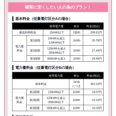
確実に安くしたい人の為のプラン！
基本料金（従量電灯区分Aの場合）
使用電力量
単位
料金(税込)
最低利用料金
15kWh以下
1契約
299.81円
15kWhを超え
第1段階
1kWh
20.76円
120kWh以下
電力量
120kWhを超え
料金
第2段階
1kWh
27.44円
300kWh以下
第3段階
300kWhを超え
1kWh
29.56円
電力量料金（従量電灯区分
B
の場合）
使用電力量
単位
料金(税込)
1kVA
基本料金
362.23円
につき
第1段階
120kWh以下
1kWh
18.07円
電力量
120kWhを超え
第2段階
1kWh
24.16円
料金
300kWh以下
第3段階
300kWhを超え
1kWh
26.03円