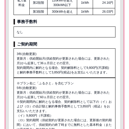
電力量
120kWhを超え
第2段階
1kWh
24.16円
料金
300kWh以下
第3段階
300kWhを超え
1kWh
26.03円
事務手数料
なし
ご契約期間
3年(自動更新)
更新月：供給開始月(供給契約が更新された場合には、更新された
月)から起算して36ヵ月目とその翌月。
契約期間内に解約となる場合、契約解除料として9,800円(不課税)
と解約事務手数料として3,850円(税込)をお支払いいただきます。
※プラン名に「ふるさと」を含むプラン
5年(自動更新)
更新月：供給開始月(供給契約が更新された場合には、更新された
月)から起算して60ヵ月目とその翌月。
※契約期間内に解約となる場合、契約解除料として以下の（イ）お
よび（ロ）の合計額と解約事務手数料として3,850円（税込）をお
支払いいただきます。
（イ）9,800円（不課税）
（ロ）契約期間（供給契約が更新された場合には、更新後の契約期
間）において、供給契約の終了時までに無料とした基本料金（また