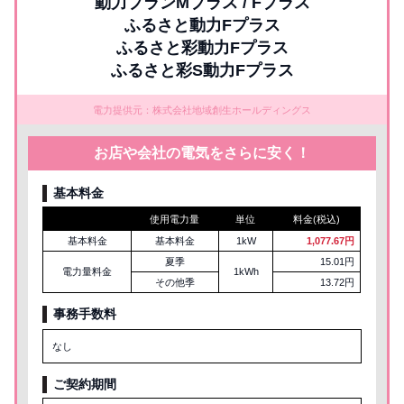
動力プランMプラス / Fプラス
ふるさと動力Fプラス
ふるさと彩動力Fプラス
ふるさと彩S動力Fプラス
電力提供元：株式会社地域創生ホールディングス
お店や会社の電気をさらに安く！
基本料金
使用電力量
単位
料金(税込)
基本料金
基本料金
1kW
1,077.67円
夏季
15.01円
電力量料金
1kWh
その他季
13.72円
事務手数料
なし
ご契約期間