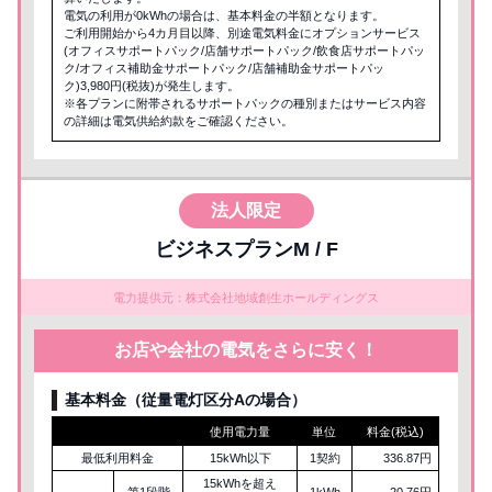
電気の利用が0kWhの場合は、基本料金の半額となります。
ご利用開始から4カ月目以降、別途電気料金にオプションサービス
(オフィスサポートパック/店舗サポートパック/飲食店サポートパッ
ク/オフィス補助金サポートパック/店舗補助金サポートパッ
ク)3,980円(税抜)が発生します。
※各プランに附帯されるサポートパックの種別またはサービス内容
の詳細は電気供給約款をご確認ください。
法人限定
ビジネスプランM / F
電力提供元：株式会社地域創生ホールディングス
お店や会社の電気をさらに安く！
基本料金（従量電灯区分Aの場合）
使用電力量
単位
料金(税込)
最低利用料金
15kWh以下
1契約
336.87円
15kWhを超え
第1段階
1kWh
20.76円