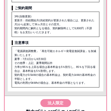
ご契約期間
3年(自動更新)
更新月：供給開始月(供給契約が更新された場合には、更新された
月)から起算して36ヵ月目とその翌月。
契約期間内に解約となる場合、契約解除料として9,800円（不課
税）をお支払いいただきます。
注意事項
「電源調達調整費」「再生可能エネルギー発電促進賦課金」を加減
算いたします。
夏季：7月1日から9月30日
その他季：上記、夏季期間以外
力率が85％を上回る場合は基本料金を5％割引し、85％を下回る場
合は、基本料金を5％割増します。
契約電力が0.5kWの場合の基本料金は、契約電力1kWの基本料金の
半額とします。
電気の利用が0kWhの場合は、基本料金の半額となります。
法人限定