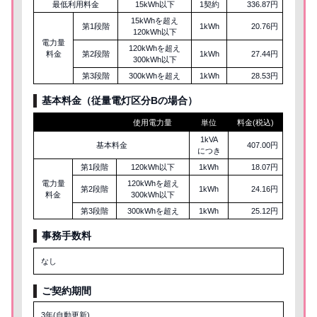
最低利用料金
15kWh以下
1契約
336.87円
15kWhを超え
第1段階
1kWh
20.76円
120kWh以下
電力量
120kWhを超え
料金
第2段階
1kWh
27.44円
300kWh以下
第3段階
300kWhを超え
1kWh
28.53円
基本料金（従量電灯区分
B
の場合）
使用電力量
単位
料金(税込)
1kVA
基本料金
407.00円
につき
第1段階
120kWh以下
1kWh
18.07円
電力量
120kWhを超え
第2段階
1kWh
24.16円
料金
300kWh以下
第3段階
300kWhを超え
1kWh
25.12円
事務手数料
なし
ご契約期間
3年(自動更新)