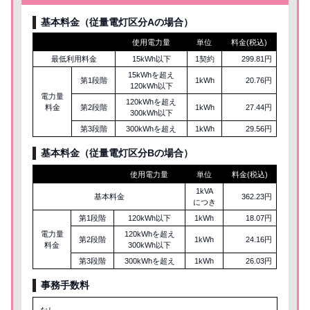
基本料金（従量電灯区分Aの場合）
使用電力量
単位
料金(税込)
最低利用料金
15kWh以下
1契約
299.81円
15kWhを超え
第1段階
1kWh
20.76円
120kWh以下
電力量
120kWhを超え
料金
第2段階
1kWh
27.44円
300kWh以下
第3段階
300kWhを超え
1kWh
29.56円
基本料金（従量電灯区分
B
の場合）
使用電力量
単位
料金(税込)
1kVA
基本料金
362.23円
につき
第1段階
120kWh以下
1kWh
18.07円
電力量
120kWhを超え
第2段階
1kWh
24.16円
料金
300kWh以下
第3段階
300kWhを超え
1kWh
26.03円
事務手数料