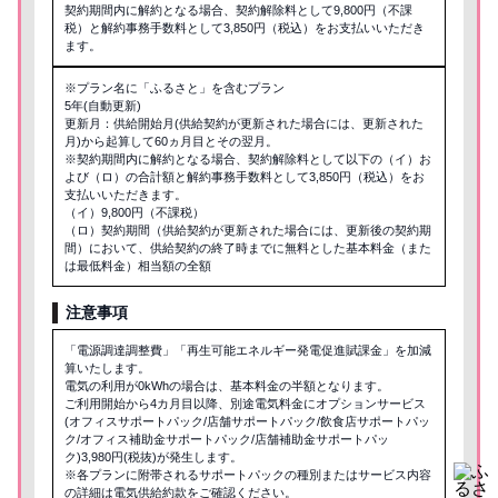
契約期間内に解約となる場合、契約解除料として9,800円（不課
税）と解約事務手数料として3,850円（税込）をお支払いいただき
ます。
※プラン名に「ふるさと」を含むプラン
5年(自動更新)
更新月：供給開始月(供給契約が更新された場合には、更新された
月)から起算して60ヵ月目とその翌月。
※契約期間内に解約となる場合、契約解除料として以下の（イ）お
よび（ロ）の合計額と解約事務手数料として3,850円（税込）をお
支払いいただきます。
（イ）9,800円（不課税）
（ロ）契約期間（供給契約が更新された場合には、更新後の契約期
間）において、供給契約の終了時までに無料とした基本料金（また
は最低料金）相当額の全額
注意事項
「電源調達調整費」「再生可能エネルギー発電促進賦課金」を加減
算いたします。
電気の利用が0kWhの場合は、基本料金の半額となります。
ご利用開始から4カ月目以降、別途電気料金にオプションサービス
(オフィスサポートパック/店舗サポートパック/飲食店サポートパッ
ク/オフィス補助金サポートパック/店舗補助金サポートパッ
ク)3,980円(税抜)が発生します。
※各プランに附帯されるサポートパックの種別またはサービス内容
の詳細は電気供給約款をご確認ください。