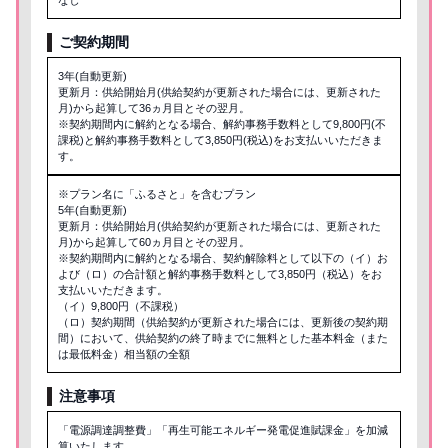
なし
ご契約期間
3年(自動更新)
更新月：供給開始月(供給契約が更新された場合には、更新された
月)から起算して36ヵ月目とその翌月。
※契約期間内に解約となる場合、解約事務手数料として9,800円(不
課税)と解約事務手数料として3,850円(税込)をお支払いいただきま
す。
※プラン名に「ふるさと」を含むプラン
5年(自動更新)
更新月：供給開始月(供給契約が更新された場合には、更新された
月)から起算して60ヵ月目とその翌月。
※契約期間内に解約となる場合、契約解除料として以下の（イ）お
よび（ロ）の合計額と解約事務手数料として3,850円（税込）をお
支払いいただきます。
（イ）9,800円（不課税）
（ロ）契約期間（供給契約が更新された場合には、更新後の契約期
間）において、供給契約の終了時までに無料とした基本料金（また
は最低料金）相当額の全額
注意事項
「電源調達調整費」「再生可能エネルギー発電促進賦課金」を加減
算いたします。