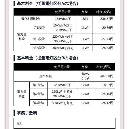
基本料金（従量電灯区分Aの場合）
使用電力量
単位
料金(税込)
最低利用料金
15kWh以下
1契約
336.87円
15kWhを超え
第1段階
1kWh
20.76円
120kWh以下
電力量
120kWhを超え
料金
第2段階
1kWh
27.44円
300kWh以下
第3段階
300kWhを超え
1kWh
28.53円
基本料金（従量電灯区分
B
の場合）
使用電力量
単位
料金(税込)
1kVA
基本料金
407.00円
につき
第1段階
120kWh以下
1kWh
18.07円
電力量
120kWhを超え
第2段階
1kWh
24.16円
料金
300kWh以下
第3段階
300kWhを超え
1kWh
25.12円
事務手数料
なし