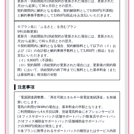
更新月：供給開始月(供給契約が更新された場合には、更新された
月)から起算して36ヵ月目とその翌月。
契約期間内に解約となる場合、契約解除料として9,800円(不課税)
と解約事務手数料として3,850円(税込)をお支払いいただきます。
※プラン名に「ふるさと」を含むプラン
5年(自動更新)
更新月：供給開始月(供給契約が更新された場合には、更新された
月)から起算して60ヵ月目とその翌月。
※契約期間内に解約となる場合、契約解除料として以下の（イ）お
よび（ロ）の合計額と解約事務手数料として3,850円（税込）をお
支払いいただきます。
（イ）9,800円（不課税）
（ロ）契約期間（供給契約が更新された場合には、更新後の契約期
間）において、供給契約の終了時までに無料とした基本料金（また
は最低料金）相当額の全額
注意事項
「電源調達調整費」「再生可能エネルギー発電促進賦課金」を加減
算いたします。
電気の利用が0kWhの場合は、基本料金の半額となります。
ご利用開始から4カ月目以降、別途電気料金にオプションサービス
(オフィスサポートパック/店舗サポートパック/飲食店サポートパッ
ク/オフィス補助金サポートパック/店舗補助金サポートパッ
ク)3,980円(税抜)が発生します。
※各プランに附帯されるサポートパックの種別またはサービス内容