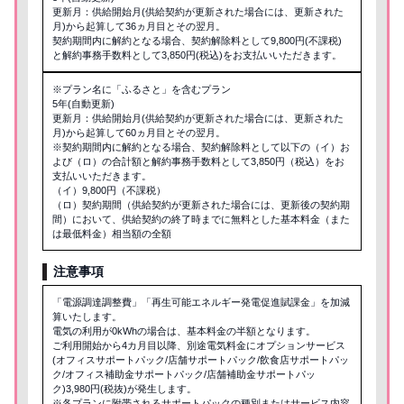
更新月：供給開始月(供給契約が更新された場合には、更新された
月)から起算して36ヵ月目とその翌月。
契約期間内に解約となる場合、契約解除料として9,800円(不課税)
と解約事務手数料として3,850円(税込)をお支払いいただきます。
※プラン名に「ふるさと」を含むプラン
5年(自動更新)
更新月：供給開始月(供給契約が更新された場合には、更新された
月)から起算して60ヵ月目とその翌月。
※契約期間内に解約となる場合、契約解除料として以下の（イ）お
よび（ロ）の合計額と解約事務手数料として3,850円（税込）をお
支払いいただきます。
（イ）9,800円（不課税）
（ロ）契約期間（供給契約が更新された場合には、更新後の契約期
間）において、供給契約の終了時までに無料とした基本料金（また
は最低料金）相当額の全額
注意事項
「電源調達調整費」「再生可能エネルギー発電促進賦課金」を加減
算いたします。
電気の利用が0kWhの場合は、基本料金の半額となります。
ご利用開始から4カ月目以降、別途電気料金にオプションサービス
(オフィスサポートパック/店舗サポートパック/飲食店サポートパッ
ク/オフィス補助金サポートパック/店舗補助金サポートパッ
ク)3,980円(税抜)が発生します。
※各プランに附帯されるサポートパックの種別またはサービス内容