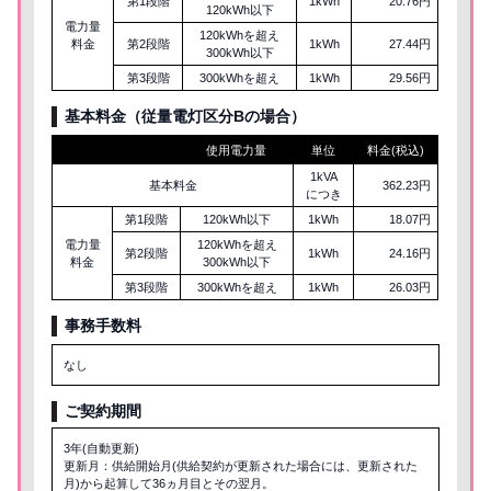
第1段階
1kWh
20.76円
120kWh以下
電力量
120kWhを超え
料金
第2段階
1kWh
27.44円
300kWh以下
第3段階
300kWhを超え
1kWh
29.56円
基本料金（従量電灯区分
B
の場合）
使用電力量
単位
料金(税込)
1kVA
基本料金
362.23円
につき
第1段階
120kWh以下
1kWh
18.07円
電力量
120kWhを超え
第2段階
1kWh
24.16円
料金
300kWh以下
第3段階
300kWhを超え
1kWh
26.03円
事務手数料
なし
ご契約期間
3年(自動更新)
更新月：供給開始月(供給契約が更新された場合には、更新された
月)から起算して36ヵ月目とその翌月。