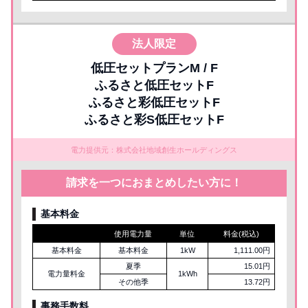
法人限定
低圧セットプランM / F
ふるさと低圧セットF
ふるさと彩低圧セットF
ふるさと彩S低圧セットF
電力提供元：株式会社地域創生ホールディングス
請求を一つにおまとめしたい方に！
基本料金
使用電力量
単位
料金(税込)
基本料金
基本料金
1kW
1,111.00円
夏季
15.01円
電力量料金
1kWh
その他季
13.72円
事務手数料