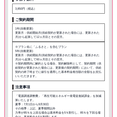
3,850円（税込）
ご契約期間
1年(自動更新)
更新月：供給開始月(供給契約が更新された場合には、更新された
月)から起算して12ヵ月目とその翌月。
※プラン名に「ふるさと」を含むプラン
5年(自動更新)
更新月：供給開始月(供給契約が更新された場合には、更新された
月)から起算して60ヵ月目とその翌月。
※契約期間内に解約となる場合、契約解除料として、契約期間（供
給契約が更新された場合には、更新後の契約期間）において、供給
契約の終了時までに値引を適用した基本料金相当額の全額をお支払
いいただきます。
注意事項
「電源調達調整費」「再生可能エネルギー発電促進賦課金」を加減
算いたします。
夏季：7月1日から9月30日
その他季：上記、夏季期間以外
力率が85％を上回る場合は基本料金を5％割引し、85％を下回る場
合は、基本料金を5％割増します。