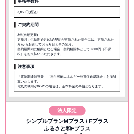
事務手数料
3,850円(税込)
ご契約期間
3年(自動更新)
更新月：供給開始月(供給契約が更新された場合には、更新された
月)から起算して36ヵ月目とその翌月。
契約期間内に解約となる場合、契約解除料として9,800円（不課
税）をお支払いいただきます。
注意事項
「電源調達調整費」「再生可能エネルギー発電促進賦課金」を加減
算いたします。
電気の利用が0kWhの場合は、基本料金の半額となります。
法人限定
シンプルプランMプラス / Fプラス
ふるさと和Fプラス