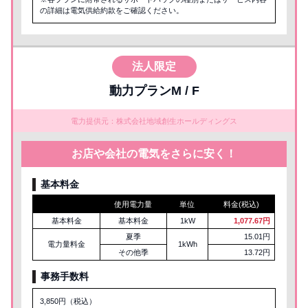
の詳細は電気供給約款をご確認ください。
法人限定
動力プランM / F
電力提供元：株式会社地域創生ホールディングス
お店や会社の電気をさらに安く！
基本料金
使用電力量
単位
料金(税込)
基本料金
基本料金
1kW
1,077.67円
夏季
15.01円
電力量料金
1kWh
その他季
13.72円
事務手数料
3,850円（税込）