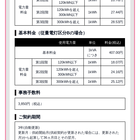
120kWh以下
電力量
120kWhを超え
料金
第2段階
1kWh
27.44円
300kWh以下
第3段階
300kWhを超え
1kWh
28.53円
基本料金（従量電灯区分
B
の場合）
使用電力量
単位
料金(税込)
1kVA
基本料金
407.00円
につき
第1段階
120kWh以下
1kWh
18.07円
電力量
120kWhを超え
第2段階
1kWh
24.16円
料金
300kWh以下
第3段階
300kWhを超え
1kWh
25.12円
事務手数料
3,850円（税込）
ご契約期間
3年(自動更新)
更新月：供給開始月(供給契約が更新された場合には、更新された
月)から起算して36ヵ月目とその翌月。