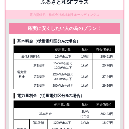
ふるさと和SFプラス
電力提供元：株式会社地域創生ホールディングス
確実に安くしたい人の為のプラン！
基本料金（従量電灯区分Aの場合）
使用電力量
単位
料金(税込)
最低利用料金
15kWh以下
1契約
299.81円
15kWhを超え
第1段階
1kWh
20.76円
120kWh以下
電力量
120kWhを超え
料金
第2段階
1kWh
27.44円
300kWh以下
第3段階
300kWhを超え
1kWh
29.56円
電力量料金（従量電灯区分
B
の場合）
使用電力量
単位
料金(税込)
1kVA
基本料金
362.23円
につき
第1段階
120kWh以下
1kWh
18.07円