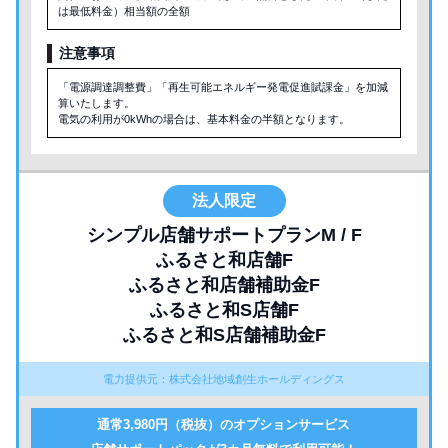
は最低料金）相当額の全額
注意事項
「電源調達調整費」「再生可能エネルギー発電促進賦課金」を加減
算いたします。
電気の利用が0kWhの場合は、基本料金の半額となります。
法人限定
シンプル店舗サポートプランM / F
ふるさと和店舗F
ふるさと和店舗補助金F
ふるさと和S店舗F
ふるさと和S店舗補助金F
電力提供元：株式会社地域創生ホールディングス
通常3,980円（税抜）のオプションサービス