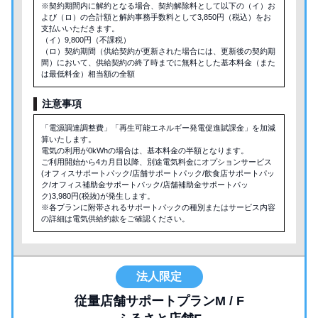
※契約期間内に解約となる場合、契約解除料として以下の（イ）お
よび（ロ）の合計額と解約事務手数料として3,850円（税込）をお
支払いいただきます。
（イ）9,800円（不課税）
（ロ）契約期間（供給契約が更新された場合には、更新後の契約期
間）において、供給契約の終了時までに無料とした基本料金（また
は最低料金）相当額の全額
注意事項
「電源調達調整費」「再生可能エネルギー発電促進賦課金」を加減
算いたします。
電気の利用が0kWhの場合は、基本料金の半額となります。
ご利用開始から4カ月目以降、別途電気料金にオプションサービス
(オフィスサポートパック/店舗サポートパック/飲食店サポートパッ
ク/オフィス補助金サポートパック/店舗補助金サポートパッ
ク)3,980円(税抜)が発生します。
※各プランに附帯されるサポートパックの種別またはサービス内容
の詳細は電気供給約款をご確認ください。
法人限定
従量店舗サポートプランM / F