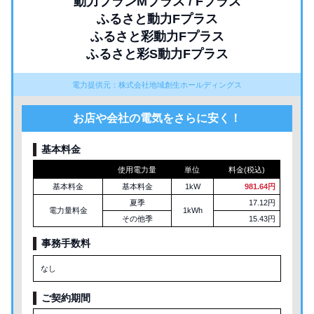
動力プランMプラス / Fプラス
ふるさと動力Fプラス
ふるさと彩動力Fプラス
ふるさと彩S動力Fプラス
電力提供元：株式会社地域創生ホールディングス
お店や会社の電気をさらに安く！
基本料金
使用電力量
単位
料金(税込)
基本料金
基本料金
1kW
981.64円
夏季
17.12円
電力量料金
1kWh
その他季
15.43円
事務手数料
なし
ご契約期間