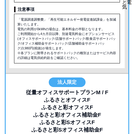
注意事項
「電源調達調整費」「再生可能エネルギー発電促進賦課金」を加減
算いたします。
電気の利用が0kWhの場合は、基本料金の半額となります。
ご利用開始から4カ月目以降、別途電気料金にオプションサービス
(オフィスサポートパック/店舗サポートパック/飲食店サポートパッ
ク/オフィス補助金サポートパック/店舗補助金サポートパッ
ク)3,980円(税抜)が発生します。
※各プランに附帯されるサポートパックの種別またはサービス内容
の詳細は電気供給約款をご確認ください。
法人限定
従量オフィスサポートプランM / F
ふるさとオフィスF
ふるさと彩オフィスF
ふるさと彩オフィス補助金F
ふるさと彩SオフィスF
ふるさと彩Sオフィス補助金F