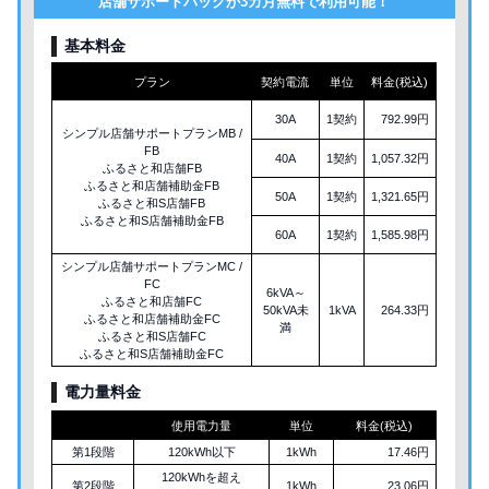
店舗サポートパックが3カ月無料で利用可能！
基本料金
プラン
契約電流
単位
料金(税込)
30A
1契約
792.99円
シンプル店舗サポートプランMB /
FB
40A
1契約
1,057.32円
ふるさと和店舗FB
ふるさと和店舗補助金FB
50A
1契約
1,321.65円
ふるさと和S店舗FB
ふるさと和S店舗補助金FB
60A
1契約
1,585.98円
シンプル店舗サポートプランMC /
FC
6kVA～
ふるさと和店舗FC
50kVA未
1kVA
264.33円
ふるさと和店舗補助金FC
満
ふるさと和S店舗FC
ふるさと和S店舗補助金FC
電力量料金
使用電力量
単位
料金(税込)
第1段階
120kWh以下
1kWh
17.46円
120kWhを超え
第2段階
1kWh
23.06円