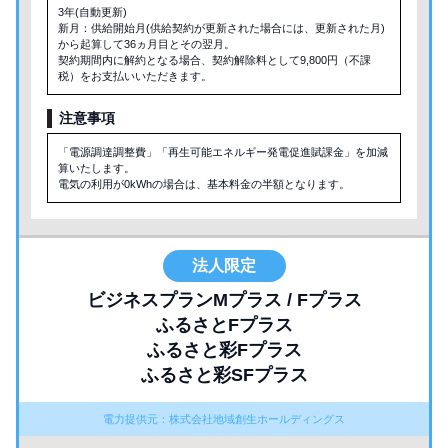
3年(自動更新)
新月：供給開始月(供給契約が更新された場合には、更新された月)
から起算して36ヵ月目とその翌月。
契約期間内に解約となる場合、契約解除料として9,800円（不課
税）をお支払いいただきます。
注意事項
「電源調達調整費」「再生可能エネルギー発電促進賦課金」を加減
算いたします。
電気の利用が0kWhの場合は、基本料金の半額となります。
法人限定
ビジネスプランMプラス / Fプラス
ふるさとFプラス
ふるさと彩Fプラス
ふるさと彩SFプラス
電力提供元：株式会社地域創生ホールディングス