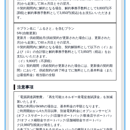
月)から起算して36ヵ月目とその翌月。
※契約期間内に解約となる場合、解約事務手数料として9,800円(不
課税)と解約事務手数料として3,850円(税込)をお支払いいただきま
す。
※プラン名に「ふるさと」を含むプラン
5年(自動更新)
更新月：供給開始月(供給契約が更新された場合には、更新された
月)から起算して60ヵ月目とその翌月。
※契約期間内に解約となる場合、契約解除料として以下の（イ）お
よび（ロ）の合計額と解約事務手数料として3,850円（税込）をお
支払いいただきます。
（イ）9,800円（不課税）
（ロ）契約期間（供給契約が更新された場合には、更新後の契約期
間）において、供給契約の終了時までに無料とした基本料金（また
は最低料金）相当額の全額
注意事項
「電源調達調整費」「再生可能エネルギー発電促進賦課金」を加減
算いたします。
電気の利用が0kWhの場合は、基本料金の半額となります。
ご利用開始から4カ月目以降、別途電気料金にオプションサービス
(オフィスサポートパック/店舗サポートパック/飲食店サポートパッ
ク/オフィス補助金サポートパック/店舗補助金サポートパッ
ク)3,980円(税抜)が発生します。
※各プランに附帯されるサポートパックの種別またはサービス内容