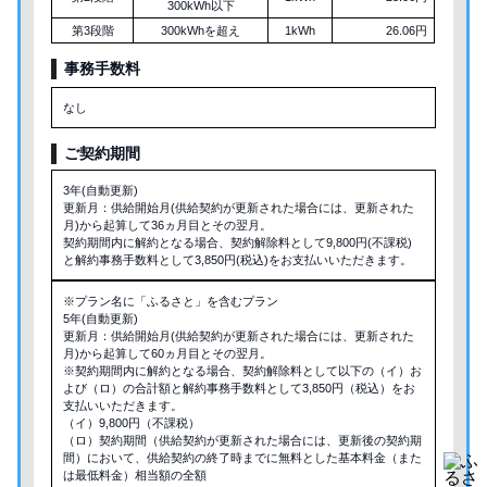
300kWh以下
第3段階
300kWhを超え
1kWh
26.06円
事務手数料
なし
ご契約期間
3年(自動更新)
更新月：供給開始月(供給契約が更新された場合には、更新された
月)から起算して36ヵ月目とその翌月。
契約期間内に解約となる場合、契約解除料として9,800円(不課税)
と解約事務手数料として3,850円(税込)をお支払いいただきます。
※プラン名に「ふるさと」を含むプラン
5年(自動更新)
更新月：供給開始月(供給契約が更新された場合には、更新された
月)から起算して60ヵ月目とその翌月。
※契約期間内に解約となる場合、契約解除料として以下の（イ）お
よび（ロ）の合計額と解約事務手数料として3,850円（税込）をお
支払いいただきます。
（イ）9,800円（不課税）
（ロ）契約期間（供給契約が更新された場合には、更新後の契約期
間）において、供給契約の終了時までに無料とした基本料金（また
は最低料金）相当額の全額