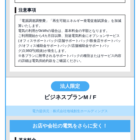
注意事項
「電源調達調整費」「再生可能エネルギー発電促進賦課金」を加減
算いたします。
電気の利用が0kWhの場合は、基本料金の半額となります。
ご利用開始から4カ月目以降、別途電気料金にオプションサービス
(オフィスサポートパック/店舗サポートパック/飲食店サポートパッ
ク/オフィス補助金サポートパック/店舗補助金サポートパッ
ク)3,980円(税抜)が発生します。
※各プランに附帯されるサポートパックの種別またはサービス内容
の詳細は電気供給約款をご確認ください。
法人限定
ビジネスプランM / F
電力提供元：株式会社地域創生ホールディングス
お店や会社の電気をさらに安く！
基本料金