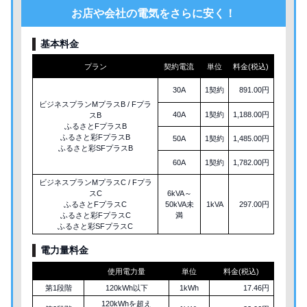
お店や会社の電気をさらに安く！
基本料金
プラン
契約電流
単位
料金(税込)
30A
1契約
891.00円
ビジネスプランMプラスB / Fプラ
40A
1契約
1,188.00円
スB
ふるさとFプラスB
ふるさと彩FプラスB
50A
1契約
1,485.00円
ふるさと彩SFプラスB
60A
1契約
1,782.00円
ビジネスプランMプラスC / Fプラ
スC
6kVA～
ふるさとFプラスC
50kVA未
1kVA
297.00円
ふるさと彩FプラスC
満
ふるさと彩SFプラスC
電力量料金
使用電力量
単位
料金(税込)
第1段階
120kWh以下
1kWh
17.46円
120kWhを超え