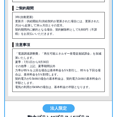
ご契約期間
3年(自動更新)
更新月：供給開始月(供給契約が更新された場合には、更新された
月)から起算して36ヵ月目とその翌月。
契約期間内に解約となる場合、契約解除料として9,800円（不課
税）をお支払いいただきます。
注意事項
「電源調達調整費」「再生可能エネルギー発電促進賦課金」を加減
算いたします。
夏季：7月1日から9月30日
その他季：上記、夏季期間以外
力率が85％を上回る場合は基本料金を5％割引し、85％を下回る場
合は、基本料金を5％割増します。
契約電力が0.5kWの場合の基本料金は、契約電力1kWの基本料金の
半額とします。
電気の利用が0kWhの場合は、基本料金の半額となります。
法人限定