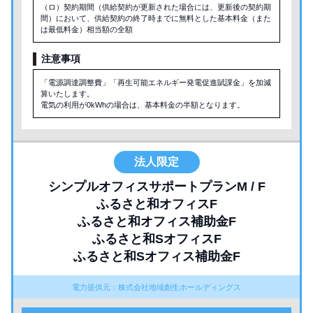
（ロ）契約期間（供給契約が更新された場合には、更新後の契約期
間）において、供給契約の終了時までに無料とした基本料金（また
は最低料金）相当額の全額
注意事項
「電源調達調整費」「再生可能エネルギー発電促進賦課金」を加減
算いたします。
電気の利用が0kWhの場合は、基本料金の半額となります。
法人限定
シンプルオフィスサポートプランM / F
ふるさと和オフィスF
ふるさと和オフィス補助金F
ふるさと和SオフィスF
ふるさと和Sオフィス補助金F
電力提供元：株式会社地域創生ホールディングス