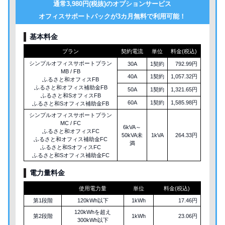
通常3,980円(税抜)のオプションサービス
オフィスサポートパックが3カ月無料で利用可能！
基本料金
プラン
契約電流
単位
料金(税込)
シンプルオフィスサポートプラン
30A
1契約
792.99円
MB / FB
40A
1契約
1,057.32円
ふるさと和オフィスFB
ふるさと和オフィス補助金FB
50A
1契約
1,321.65円
ふるさと和SオフィスFB
60A
1契約
1,585.98円
ふるさと和Sオフィス補助金FB
シンプルオフィスサポートプラン
MC / FC
6kVA～
ふるさと和オフィスFC
50kVA未
1kVA
264.33円
ふるさと和オフィス補助金FC
満
ふるさと和SオフィスFC
ふるさと和Sオフィス補助金FC
電力量料金
使用電力量
単位
料金(税込)
第1段階
120kWh以下
1kWh
17.46円
120kWhを超え
第2段階
1kWh
23.06円
300kWh以下