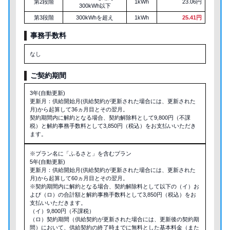
第2段階
1kWh
23.06円
300kWh以下
第3段階
300kWhを超え
1kWh
25.41円
事務手数料
なし
ご契約期間
3年(自動更新)
更新月：供給開始月(供給契約が更新された場合には、更新された
月)から起算して36ヵ月目とその翌月。
契約期間内に解約となる場合、契約解除料として9,800円（不課
税）と解約事務手数料として3,850円（税込）をお支払いいただき
ます。
※プラン名に「ふるさと」を含むプラン
5年(自動更新)
更新月：供給開始月(供給契約が更新された場合には、更新された
月)から起算して60ヵ月目とその翌月。
※契約期間内に解約となる場合、契約解除料として以下の（イ）お
よび（ロ）の合計額と解約事務手数料として3,850円（税込）をお
支払いいただきます。
（イ）9,800円（不課税）
（ロ）契約期間（供給契約が更新された場合には、更新後の契約期
間）において、供給契約の終了時までに無料とした基本料金（また