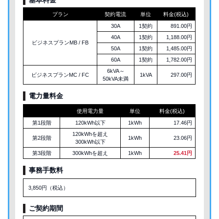
プラン
契約電流
単位
料金(税込)
30A
1契約
891.00円
40A
1契約
1,188.00円
ビジネスプランMB / FB
50A
1契約
1,485.00円
60A
1契約
1,782.00円
6kVA～
ビジネスプランMC / FC
1kVA
297.00円
50kVA未満
電力量料金
使用電力量
単位
料金(税込)
第1段階
120kWh以下
1kWh
17.46円
120kWhを超え
第2段階
1kWh
23.06円
300kWh以下
第3段階
300kWhを超え
1kWh
25.41円
事務手数料
3,850円（税込）
ご契約期間