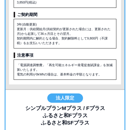
3,850円(税込)
ご契約期間
3年(自動更新)
更新月：供給開始月(供給契約が更新された場合には、更新された
月)から起算して36ヵ月目とその翌月。
契約期間内に解約となる場合、契約解除料として9,800円（不課
税）をお支払いいただきます。
注意事項
「電源調達調整費」「再生可能エネルギー発電促進賦課金」を加減
算いたします。
電気の利用が0kWhの場合は、基本料金の半額となります。
法人限定
シンプルプランMプラス / Fプラス
ふるさと和Fプラス
ふるさと和SFプラス