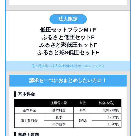
法人限定
低圧セットプランM / F
ふるさと低圧セットF
ふるさと彩低圧セットF
ふるさと彩S低圧セットF
電力提供元：株式会社地域創生ホールディングス
請求を一つにおまとめしたい方に！
基本料金
使用電力量
単位
料金(税込)
基本料金
基本料金
1kW
1,012.00円
夏季
17.12円
電力量料金
1kWh
その他季
15.43円
事務手数料