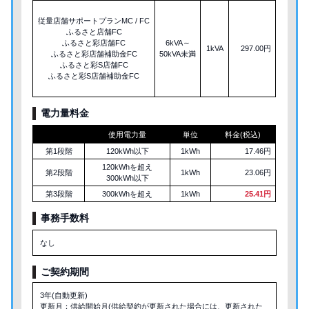
従量店舗サポートプランMC / FC
ふるさと店舗FC
ふるさと彩店舗FC
6kVA～
1kVA
297.00円
ふるさと彩店舗補助金FC
50kVA未満
ふるさと彩S店舗FC
ふるさと彩S店舗補助金FC
電力量料金
使用電力量
単位
料金(税込)
第1段階
120kWh以下
1kWh
17.46円
120kWhを超え
第2段階
1kWh
23.06円
300kWh以下
第3段階
300kWhを超え
1kWh
25.41円
事務手数料
なし
ご契約期間
3年(自動更新)
更新月：供給開始月(供給契約が更新された場合には、更新された