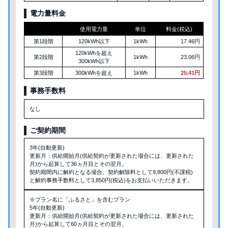
電力量料金
使用電力量
単位
料金(税込)
第1段階
120kWh以下
1kWh
17.46円
120kWhを超え
第2段階
1kWh
23.06円
300kWh以下
第3段階
300kWhを超え
1kWh
25.41円
事務手数料
なし
ご契約期間
3年(自動更新)
更新月：供給開始月(供給契約が更新された場合には、更新された
月)から起算して36ヵ月目とその翌月。
契約期間内に解約となる場合、契約解除料として9,800円(不課税)
と解約事務手数料として3,850円(税込)をお支払いいただきます。
※プラン名に「ふるさと」を含むプラン
5年(自動更新)
更新月：供給開始月(供給契約が更新された場合には、更新された
月)から起算して60ヵ月目とその翌月。