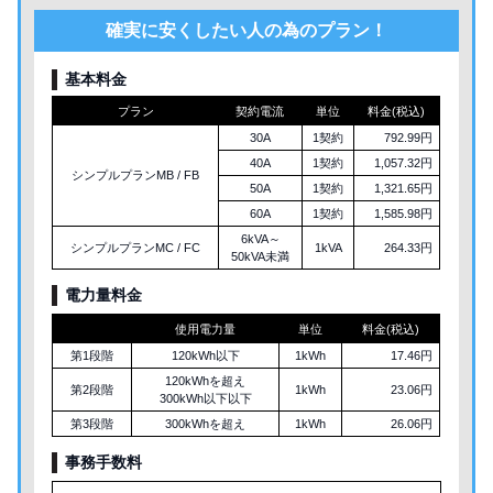
確実に安くしたい人の為のプラン！
基本料金
プラン
契約電流
単位
料金(税込)
30A
1契約
792.99円
40A
1契約
1,057.32円
シンプルプランMB / FB
50A
1契約
1,321.65円
60A
1契約
1,585.98円
6kVA～
シンプルプランMC / FC
1kVA
264.33円
50kVA未満
電力量料金
使用電力量
単位
料金(税込)
第1段階
120kWh以下
1kWh
17.46円
120kWhを超え
第2段階
1kWh
23.06円
300kWh以下以下
第3段階
300kWhを超え
1kWh
26.06円
事務手数料