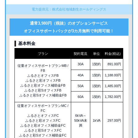
電力提供元：株式会社地域創生ホールディングス
通常3,980円（税抜）のオプションサービス
オフィスサポートパックが3カ月無料で利用可能！
基本料金
プラン
契約電流
単位
料金(税込)
30A
1契約
891.00円
従量オフィスサポートプランMB /
FB
40A
1契約
1,188.00円
ふるさとオフィスFB
ふるさと彩オフィスFB
ふるさと彩オフィス補助金FB
50A
1契約
1,485.00円
ふるさと彩SオフィスFB
ふるさと彩Sオフィス補助金FB
60A
1契約
1,782.00円
従量オフィスサポートプランMC /
FC
ふるさとオフィスFC
6kVA～
ふるさと彩オフィスFC
50kVA未
1kVA
297.00円
ふるさと彩オフィス補助金FC
満
ふるさと彩SオフィスFC
ふるさと彩Sオフィス補助金FC