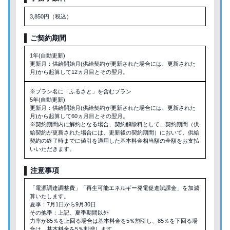
3,850円（税込）
ご契約期間
1年(自動更新)
更新月：供給開始月(供給契約が更新された場合には、更新された
月)から起算して12ヵ月目とその翌月。
※プラン名に「ふるさと」を含むプラン
5年(自動更新)
更新月：供給開始月(供給契約が更新された場合には、更新された
月)から起算して60ヵ月目とその翌月。
※契約期間内に解約となる場合、契約解除料として、契約期間（供
給契約が更新された場合には、更新後の契約期間）において、供給
契約の終了時までに値引を適用した基本料金相当額の全額をお支払
いいただきます。
注意事項
「電源調達調整費」「再生可能エネルギー発電促進賦課金」を加減
算いたします。
夏季：7月1日から9月30日
その他季：上記、夏季期間以外
力率が85％を上回る場合は基本料金を5％割引し、85％を下回る場
合は、基本料金を5％割増します。