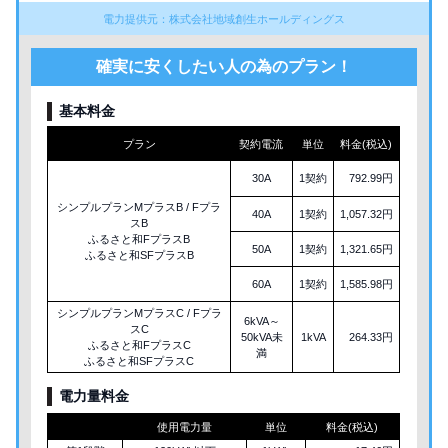
電力提供元：株式会社地域創生ホールディングス
確実に安くしたい人の為のプラン！
基本料金
プラン
契約電流
単位
料金(税込)
30A
1契約
792.99円
シンプルプランMプラスB / Fプラ
40A
1契約
1,057.32円
スB
ふるさと和FプラスB
50A
1契約
1,321.65円
ふるさと和SFプラスB
60A
1契約
1,585.98円
シンプルプランMプラスC / Fプラ
6kVA～
スC
50kVA未
1kVA
264.33円
ふるさと和FプラスC
満
ふるさと和SFプラスC
電力量料金
使用電力量
単位
料金(税込)