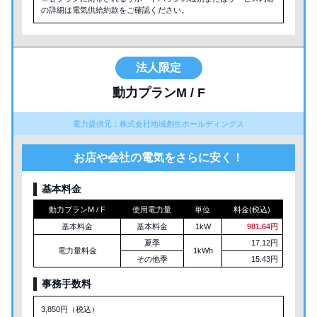
の詳細は電気供給約款をご確認ください。
法人限定
動力プランM / F
電力提供元：株式会社地域創生ホールディングス
お店や会社の電気をさらに安く！
基本料金
動力プランM / F
使用電力量
単位
料金(税込)
基本料金
基本料金
1kW
981.64円
夏季
17.12円
電力量料金
1kWh
その他季
15.43円
事務手数料
3,850円（税込）