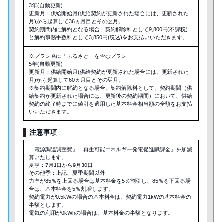
3年(自動更新)
更新月：供給開始月(供給契約が更新された場合には、更新された
月)から起算して36ヵ月目とその翌月。
契約期間内に解約となる場合、契約解除料として9,800円(不課税)
と解約事務手数料として3,850円(税込)をお支払いいただきます。
※プラン名に「ふるさと」を含むプラン
5年(自動更新)
更新月：供給開始月(供給契約が更新された場合には、更新された
月)から起算して60ヵ月目とその翌月。
※契約期間内に解約となる場合、契約解除料として、契約期間（供
給契約が更新された場合には、更新後の契約期間）において、供給
契約の終了時までに値引を適用した基本料金相当額の全額をお支払
いいただきます。
注意事項
「電源調達調整費」「再生可能エネルギー発電促進賦課金」を加減
算いたします。
夏季：7月1日から9月30日
その他季：上記、夏季期間以外
力率が85％を上回る場合は基本料金を5％割引し、85％を下回る場
合は、基本料金を5％割増します。
契約電力が0.5kWの場合の基本料金は、契約電力1kWの基本料金の
半額とします。
電気の利用が0kWhの場合は、基本料金の半額となります。