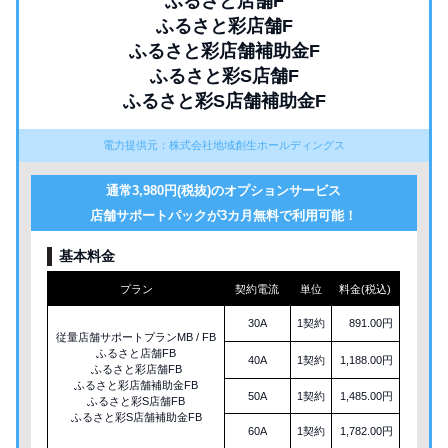
ふるさと店舗F
ふるさと彩店舗F
ふるさと彩店舗補助金F
ふるさと彩S店舗F
ふるさと彩S店舗補助金F
電力提供元：株式会社地域創生ホールディングス
通常3,980円(税抜)のオプションサービス
店舗サポートパックが3カ月無料で利用可能！
基本料金
プラン
契約電流
単位
料金(税込)
30A
1契約
891.00円
従量店舗サポートプランMB / FB
ふるさと店舗FB
40A
1契約
1,188.00円
ふるさと彩店舗FB
ふるさと彩店舗補助金FB
50A
1契約
1,485.00円
ふるさと彩S店舗FB
ふるさと彩S店舗補助金FB
60A
1契約
1,782.00円