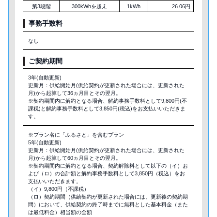
第3段階
300kWhを超え
1kWh
26.06円
事務手数料
なし
ご契約期間
3年(自動更新)
更新月：供給開始月(供給契約が更新された場合には、更新された
月)から起算して36ヵ月目とその翌月。
※契約期間内に解約となる場合、解約事務手数料として9,800円(不
課税)と解約事務手数料として3,850円(税込)をお支払いいただきま
す。
※プラン名に「ふるさと」を含むプラン
5年(自動更新)
更新月：供給開始月(供給契約が更新された場合には、更新された
月)から起算して60ヵ月目とその翌月。
※契約期間内に解約となる場合、契約解除料として以下の（イ）お
よび（ロ）の合計額と解約事務手数料として3,850円（税込）をお
支払いいただきます。
（イ）9,800円（不課税）
（ロ）契約期間（供給契約が更新された場合には、更新後の契約期
間）において、供給契約の終了時までに無料とした基本料金（また
は最低料金）相当額の全額