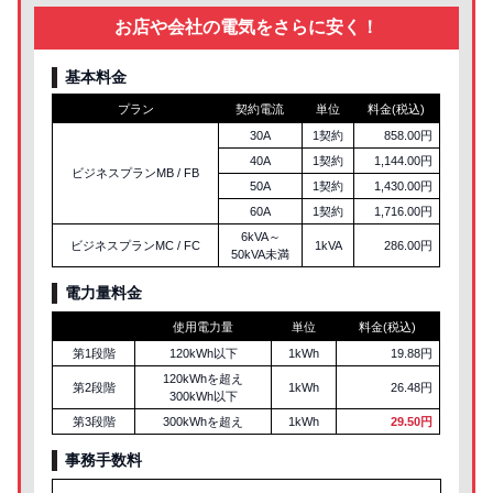
お店や会社の電気をさらに安く！
基本料金
プラン
契約電流
単位
料金(税込)
30A
1契約
858.00円
40A
1契約
1,144.00円
ビジネスプランMB / FB
50A
1契約
1,430.00円
60A
1契約
1,716.00円
6kVA～
ビジネスプランMC / FC
1kVA
286.00円
50kVA未満
電力量料金
使用電力量
単位
料金(税込)
第1段階
120kWh以下
1kWh
19.88円
120kWhを超え
第2段階
1kWh
26.48円
300kWh以下
第3段階
300kWhを超え
1kWh
29.50円
事務手数料