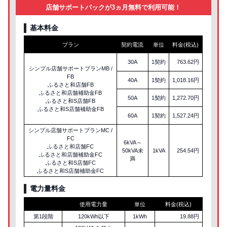
店舗サポートパックが3ヵ月無料で利用可能！
基本料金
プラン
契約電流
単位
料金(税込)
30A
1契約
763.62円
シンプル店舗サポートプランMB /
FB
40A
1契約
1,018.16円
ふるさと和店舗FB
ふるさと和店舗補助金FB
50A
1契約
1,272.70円
ふるさと和S店舗FB
ふるさと和S店舗補助金FB
60A
1契約
1,527.24円
シンプル店舗サポートプランMC /
FC
6kVA～
ふるさと和店舗FC
50kVA未
1kVA
254.54円
ふるさと和店舗補助金FC
満
ふるさと和S店舗FC
ふるさと和S店舗補助金FC
電力量料金
使用電力量
単位
料金(税込)
第1段階
120kWh以下
1kWh
19.88円