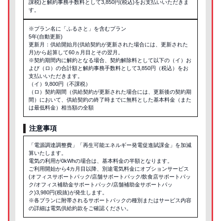
課税)と解約事務手数料として3,850円(税込)をお支払いいただきま
す。
※プラン名に「ふるさと」を含むプラン
5年(自動更新)
更新月：供給開始月(供給契約が更新された場合には、更新された
月)から起算して60ヵ月目とその翌月。
※契約期間内に解約となる場合、契約解除料として以下の（イ）お
よび（ロ）の合計額と解約事務手数料として3,850円（税込）をお
支払いいただきます。
（イ）9,800円（不課税）
（ロ）契約期間（供給契約が更新された場合には、更新後の契約期
間）において、供給契約の終了時までに無料とした基本料金（また
は最低料金）相当額の全額
注意事項
「電源調達調整費」「再生可能エネルギー発電促進賦課金」を加減
算いたします。
電気の利用が0kWhの場合は、基本料金の半額となります。
ご利用開始から4カ月目以降、別途電気料金にオプションサービス
(オフィスサポートパック/店舗サポートパック/飲食店サポートパッ
ク/オフィス補助金サポートパック/店舗補助金サポートパッ
ク)3,980円(税抜)が発生します。
※各プランに附帯されるサポートパックの種別またはサービス内容
の詳細は電気供給約款をご確認ください。