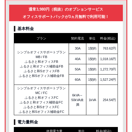
通常3,980円（税抜）のオプションサービス
オフィスサポートパックが3ヵ月無料で利用可能！
基本料金
プラン
契約電流
単位
料金(税込)
30A
1契約
763.62円
シンプルオフィスサポートプラン
MB / FB
40A
1契約
1,018.16円
ふるさと和オフィスFB
ふるさと和オフィス補助金FB
50A
1契約
1,272.70円
ふるさと和SオフィスFB
ふるさと和Sオフィス補助金FB
60A
1契約
1,527.24円
シンプルオフィスサポートプラン
MC / FC
6kVA～
ふるさと和オフィスFC
50kVA未
1kVA
254.54円
ふるさと和オフィス補助金FC
満
ふるさと和SオフィスFC
ふるさと和Sオフィス補助金FC
電力量料金
使用電力量
単位
料金(税込)