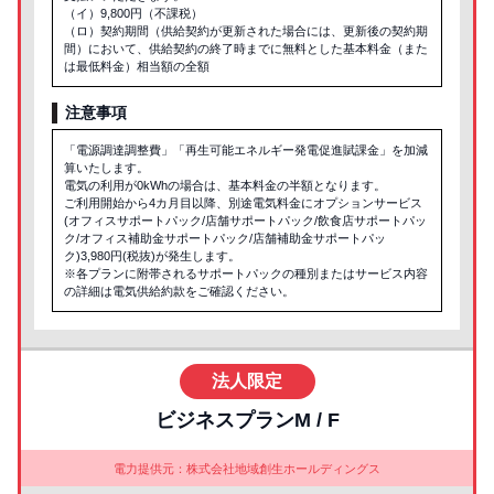
（イ）9,800円（不課税）
（ロ）契約期間（供給契約が更新された場合には、更新後の契約期
間）において、供給契約の終了時までに無料とした基本料金（また
は最低料金）相当額の全額
注意事項
「電源調達調整費」「再生可能エネルギー発電促進賦課金」を加減
算いたします。
電気の利用が0kWhの場合は、基本料金の半額となります。
ご利用開始から4カ月目以降、別途電気料金にオプションサービス
(オフィスサポートパック/店舗サポートパック/飲食店サポートパッ
ク/オフィス補助金サポートパック/店舗補助金サポートパッ
ク)3,980円(税抜)が発生します。
※各プランに附帯されるサポートパックの種別またはサービス内容
の詳細は電気供給約款をご確認ください。
法人限定
ビジネスプランM / F
電力提供元：株式会社地域創生ホールディングス