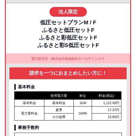
法人限定
低圧セットプランM / F
ふるさと低圧セットF
ふるさと彩低圧セットF
ふるさと彩S低圧セットF
電力提供元：株式会社地域創生ホールディングス
請求を一つにおまとめしたい方に！
基本料金
使用電力量
単位
料金(税込)
基本料金
基本料金
1kW
1,122.00円
夏季
17.37円
電力量料金
1kWh
その他季
15.80円
事務手数料