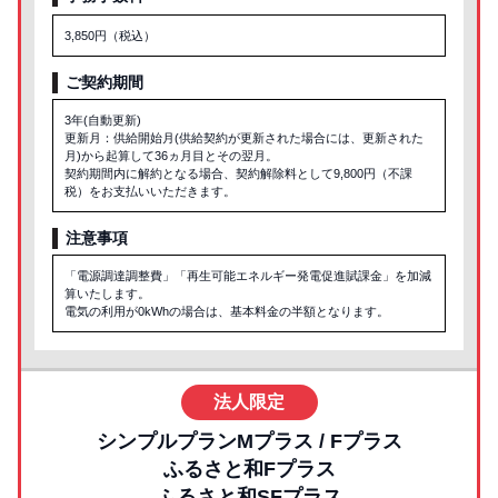
3,850円（税込）
ご契約期間
3年(自動更新)
更新月：供給開始月(供給契約が更新された場合には、更新された
月)から起算して36ヵ月目とその翌月。
契約期間内に解約となる場合、契約解除料として9,800円（不課
税）をお支払いいただきます。
注意事項
「電源調達調整費」「再生可能エネルギー発電促進賦課金」を加減
算いたします。
電気の利用が0kWhの場合は、基本料金の半額となります。
法人限定
シンプルプランMプラス / Fプラス
ふるさと和Fプラス
ふるさと和SFプラス