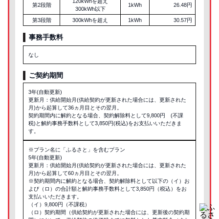
120kWhを超え
第2段階
1kWh
26.48円
300kWh以下
第3段階
300kWhを超え
1kWh
30.57円
事務手数料
なし
ご契約期間
3年(自動更新)
更新月：供給開始月(供給契約が更新された場合には、更新された
月)から起算して36ヵ月目とその翌月。
契約期間内に解約となる場合、契約解除料として9,800円 (不課
税)と解約事務手数料として3,850円(税込)をお支払いいただきま
す。
※プラン名に「ふるさと」を含むプラン
5年(自動更新)
更新月：供給開始月(供給契約が更新された場合には、更新された
月)から起算して60ヵ月目とその翌月。
※契約期間内に解約となる場合、契約解除料として以下の（イ）お
よび（ロ）の合計額と解約事務手数料として3,850円（税込）をお
支払いいただきます。
（イ）9,800円（不課税）
（ロ）契約期間（供給契約が更新された場合には、更新後の契約期