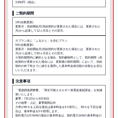
3,850円（税込）
ご契約期間
1年(自動更新)
更新月：供給開始月(供給契約が更新された場合には、更新された
月)から起算して12ヵ月目とその翌月。
※プラン名に「ふるさと」を含むプラン
5年(自動更新)
更新月：供給開始月(供給契約が更新された場合には、更新された
月)から起算して60ヵ月目とその翌月。
※契約期間内に解約となる場合、契約解除料として、契約期間（供
給契約が更新された場合には、更新後の契約期間）において、供給
契約の終了時までに値引を適用した基本料金相当額の全額をお支払
いいただきます。
注意事項
「電源調達調整費」「再生可能エネルギー発電促進賦課金」を加減
算いたします。
夏季：7月1日から9月30日
その他季：上記、夏季期間以外
力率が85％を上回る場合は基本料金を5％割引し、85％を下回る場
合は、基本料金を5％割増します。
契約電力が0.5kWの場合の基本料金は、契約電力1kWの基本料金の