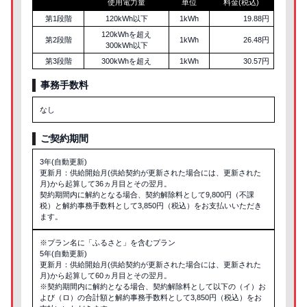
使用電力量
単位
料金(税込)
第1段階
120kWh以下
1kWh
19.88円
120kWhを超え
第2段階
1kWh
26.48円
300kWh以下
第3段階
300kWhを超え
1kWh
30.57円
事務手数料
なし
ご契約期間
3年(自動更新)
更新月：供給開始月(供給契約が更新された場合には、更新された
月)から起算して36ヵ月目とその翌月。
契約期間内に解約となる場合、契約解除料として9,800円（不課
税）と解約事務手数料として3,850円（税込）をお支払いいただき
ます。
※プラン名に「ふるさと」を含むプラン
5年(自動更新)
更新月：供給開始月(供給契約が更新された場合には、更新された
月)から起算して60ヵ月目とその翌月。
※契約期間内に解約となる場合、契約解除料として以下の（イ）お
よび（ロ）の合計額と解約事務手数料として3,850円（税込）をお