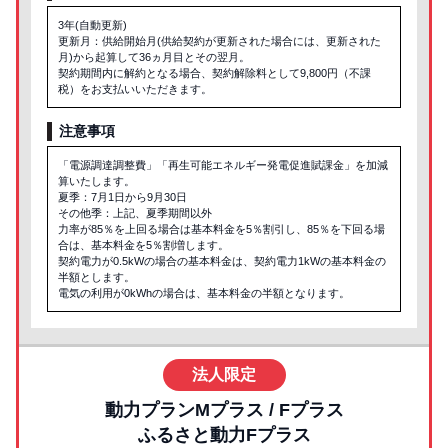
3年(自動更新)
更新月：供給開始月(供給契約が更新された場合には、更新された
月)から起算して36ヵ月目とその翌月。
契約期間内に解約となる場合、契約解除料として9,800円（不課
税）をお支払いいただきます。
注意事項
「電源調達調整費」「再生可能エネルギー発電促進賦課金」を加減
算いたします。
夏季：7月1日から9月30日
その他季：上記、夏季期間以外
力率が85％を上回る場合は基本料金を5％割引し、85％を下回る場
合は、基本料金を5％割増します。
契約電力が0.5kWの場合の基本料金は、契約電力1kWの基本料金の
半額とします。
電気の利用が0kWhの場合は、基本料金の半額となります。
法人限定
動力プランMプラス / Fプラス
ふるさと動力Fプラス