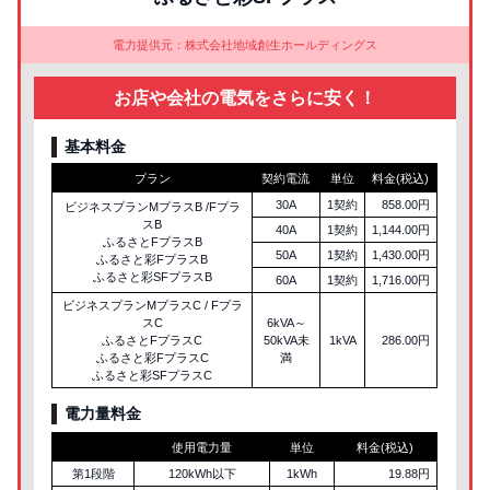
電力提供元：株式会社地域創生ホールディングス
お店や会社の電気をさらに安く！
基本料金
プラン
契約電流
単位
料金(税込)
30A
1契約
858.00円
ビジネスプランMプラスB /Fプラ
スB
40A
1契約
1,144.00円
ふるさとFプラスB
50A
1契約
1,430.00円
ふるさと彩FプラスB
ふるさと彩SFプラスB
60A
1契約
1,716.00円
ビジネスプランMプラスC / Fプラ
スC
6kVA～
ふるさとFプラスC
50kVA未
1kVA
286.00円
ふるさと彩FプラスC
満
ふるさと彩SFプラスC
電力量料金
使用電力量
単位
料金(税込)
第1段階
120kWh以下
1kWh
19.88円