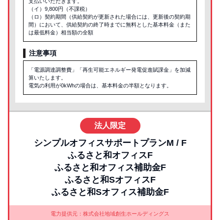
支払いいただきます。
（イ）9,800円（不課税）
（ロ）契約期間（供給契約が更新された場合には、更新後の契約期
間）において、供給契約の終了時までに無料とした基本料金（また
は最低料金）相当額の全額
注意事項
「電源調達調整費」「再生可能エネルギー発電促進賦課金」を加減
算いたします。
電気の利用が0kWhの場合は、基本料金の半額となります。
法人限定
シンプルオフィスサポートプランM / F
ふるさと和オフィスF
ふるさと和オフィス補助金F
ふるさと和SオフィスF
ふるさと和Sオフィス補助金F
電力提供元：株式会社地域創生ホールディングス