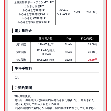
従量店舗サポートプランMC / FC
ふるさと店舗FC
ふるさと彩店舗FC
6kVA～
1kVA
286.00円
ふるさと彩店舗補助金FC
50kVA未満
ふるさと彩S店舗FC
ふるさと彩S店舗補助金FC
電力量料金
使用電力量
単位
料金(税込)
第1段階
120kWh以下
1kWh
19.88円
120kWhを超え
第2段階
1kWh
26.48円
300kWh
第3段階
300kWhを超え
1kWh
29.50円
事務手数料
なし
ご契約期間
3年(自動更新)
更新月：供給開始月(供給契約が更新された場合には、更新された
月)から起算して36ヵ月目とその翌月。
※契約期間内に解約となる場合、解約事務手数料として9,800円(不