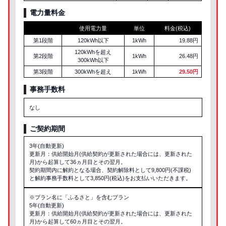
電力量料金
使用電力量
単位
料金(税込)
第1段階
120kWh以下
1kWh
19.88円
120kWhを超え
第2段階
1kWh
26.48円
300kWh以下
第3段階
300kWhを超え
1kWh
29.50円
事務手数料
なし
ご契約期間
3年(自動更新)
更新月：供給開始月(供給契約が更新された場合には、更新された
月)から起算して36ヵ月目とその翌月。
契約期間内に解約となる場合、契約解除料として9,800円(不課税)
と解約事務手数料として3,850円(税込)をお支払いいただきます。
※プラン名に「ふるさと」を含むプラン
5年(自動更新)
更新月：供給開始月(供給契約が更新された場合には、更新された
月)から起算して60ヵ月目とその翌月。