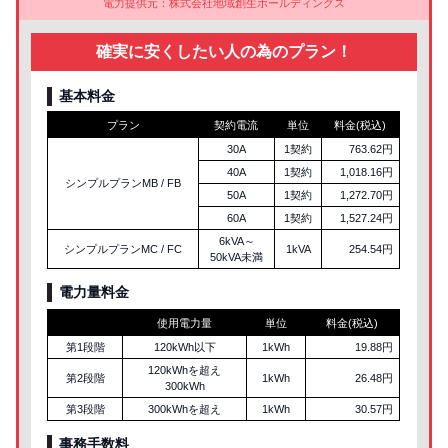
電力提供元：株式会社地域創生ホールディングス
確実に安くしたい人の為のプラン！
基本料金
プラン
契約電流
単位
料金(税込)
30A
1契約
763.62円
40A
1契約
1,018.16円
シンプルプランMB / FB
50A
1契約
1,272.70円
60A
1契約
1,527.24円
6kVA～
シンプルプランMC / FC
1kVA
254.54円
50kVA未満
電力量料金
使用電力量
単位
料金(税込)
第1段階
120kWh以下
1kWh
19.88円
120kWhを超え
第2段階
1kWh
26.48円
300kWh
第3段階
300kWhを超え
1kWh
30.57円
事務手数料