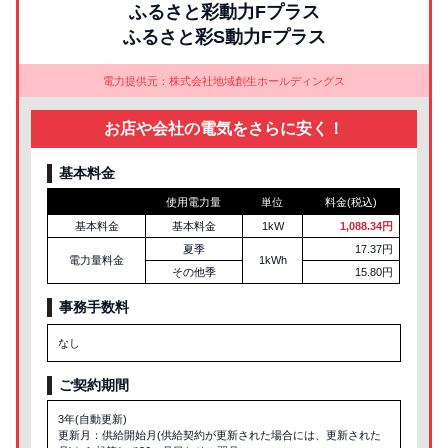
ふるさと彩動力Fプラス
ふるさと彩S動力Fプラス
電力提供元：株式会社地域創生ホールディングス
お店や会社の電気をさらに安く！
基本料金
使用電力量
単位
料金(税込)
基本料金
基本料金
1kW
1,088.34円
夏季
17.37円
電力量料金
1kWh
その他季
15.80円
事務手数料
なし
ご契約期間
3年(自動更新)
更新月：供給開始月(供給契約が更新された場合には、更新された