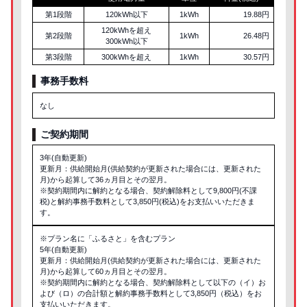
第1段階
120kWh以下
1kWh
19.88円
120kWhを超え
第2段階
1kWh
26.48円
300kWh以下
第3段階
300kWhを超え
1kWh
30.57円
事務手数料
なし
ご契約期間
3年(自動更新)
更新月：供給開始月(供給契約が更新された場合には、更新された
月)から起算して36ヵ月目とその翌月。
※契約期間内に解約となる場合、契約解除料として9,800円(不課
税)と解約事務手数料として3,850円(税込)をお支払いいただきま
す。
※プラン名に「ふるさと」を含むプラン
5年(自動更新)
更新月：供給開始月(供給契約が更新された場合には、更新された
月)から起算して60ヵ月目とその翌月。
※契約期間内に解約となる場合、契約解除料として以下の（イ）お
よび（ロ）の合計額と解約事務手数料として3,850円（税込）をお
支払いいただきます。