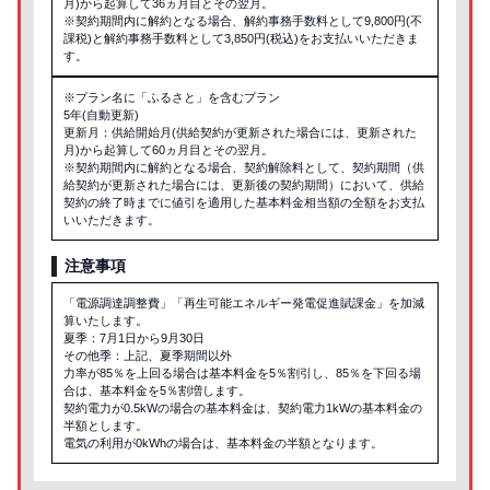
月)から起算して36ヵ月目とその翌月。
※契約期間内に解約となる場合、解約事務手数料として9,800円(不
課税)と解約事務手数料として3,850円(税込)をお支払いいただきま
す。
※プラン名に「ふるさと」を含むプラン
5年(自動更新)
更新月：供給開始月(供給契約が更新された場合には、更新された
月)から起算して60ヵ月目とその翌月。
※契約期間内に解約となる場合、契約解除料として、契約期間（供
給契約が更新された場合には、更新後の契約期間）において、供給
契約の終了時までに値引を適用した基本料金相当額の全額をお支払
いいただきます。
注意事項
「電源調達調整費」「再生可能エネルギー発電促進賦課金」を加減
算いたします。
夏季：7月1日から9月30日
その他季：上記、夏季期間以外
力率が85％を上回る場合は基本料金を5％割引し、85％を下回る場
合は、基本料金を5％割増します。
契約電力が0.5kWの場合の基本料金は、契約電力1kWの基本料金の
半額とします。
電気の利用が0kWhの場合は、基本料金の半額となります。