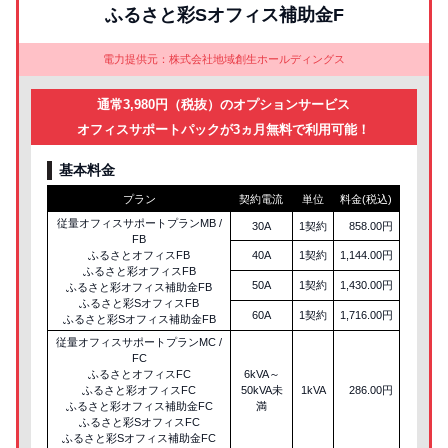
ふるさと彩Sオフィス補助金F
電力提供元：株式会社地域創生ホールディングス
通常3,980円（税抜）のオプションサービス
オフィスサポートパックが3ヵ月無料で利用可能！
基本料金
プラン
契約電流
単位
料金(税込)
従量オフィスサポートプランMB /
30A
1契約
858.00円
FB
ふるさとオフィスFB
40A
1契約
1,144.00円
ふるさと彩オフィスFB
50A
1契約
1,430.00円
ふるさと彩オフィス補助金FB
ふるさと彩SオフィスFB
60A
1契約
1,716.00円
ふるさと彩Sオフィス補助金FB
従量オフィスサポートプランMC /
FC
ふるさとオフィスFC
6kVA～
ふるさと彩オフィスFC
50kVA未
1kVA
286.00円
ふるさと彩オフィス補助金FC
満
ふるさと彩SオフィスFC
ふるさと彩Sオフィス補助金FC