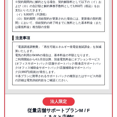
※契約期間内に解約となる場合、契約解除料として以下の（イ）お
よび（ロ）の合計額と解約事務手数料として3,850円（税込）をお
支払いいただきます。
（イ）9,800円（不課税）
（ロ）契約期間（供給契約が更新された場合には、更新後の契約期
間）において、供給契約の終了時までに無料とした基本料金（また
は最低料金）相当額の全額
注意事項
「電源調達調整費」「再生可能エネルギー発電促進賦課金」を加減
算いたします。
電気の利用が0kWhの場合は、基本料金の半額となります。
ご利用開始から4カ月目以降、別途電気料金にオプションサービス
(オフィスサポートパック/店舗サポートパック/飲食店サポートパッ
ク/オフィス補助金サポートパック/店舗補助金サポートパッ
ク)3,980円(税抜)が発生します。
※各プランに附帯されるサポートパックの種別またはサービス内容
の詳細は電気供給約款をご確認ください。
法人限定
従量店舗サポートプランM / F