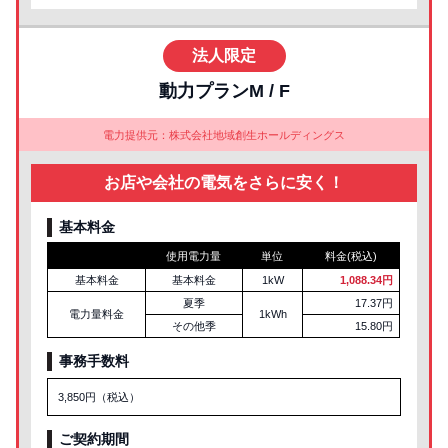
法人限定
動力プランM / F
電力提供元：株式会社地域創生ホールディングス
お店や会社の電気をさらに安く！
基本料金
使用電力量
単位
料金(税込)
基本料金
基本料金
1kW
1,088.34円
夏季
17.37円
電力量料金
1kWh
その他季
15.80円
事務手数料
3,850円（税込）
ご契約期間