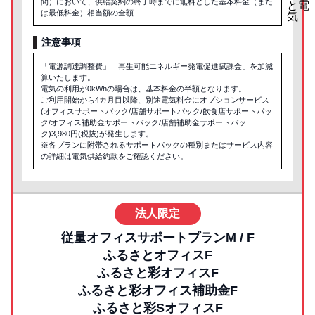
間）において、供給契約の終了時までに無料とした基本料金（また
は最低料金）相当額の全額
注意事項
「電源調達調整費」「再生可能エネルギー発電促進賦課金」を加減
算いたします。
電気の利用が0kWhの場合は、基本料金の半額となります。
ご利用開始から4カ月目以降、別途電気料金にオプションサービス
(オフィスサポートパック/店舗サポートパック/飲食店サポートパッ
ク/オフィス補助金サポートパック/店舗補助金サポートパッ
ク)3,980円(税抜)が発生します。
※各プランに附帯されるサポートパックの種別またはサービス内容
の詳細は電気供給約款をご確認ください。
法人限定
従量オフィスサポートプランM / F
ふるさとオフィスF
ふるさと彩オフィスF
ふるさと彩オフィス補助金F
ふるさと彩SオフィスF