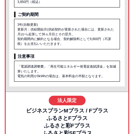
3,850円（税込）
ご契約期間
3年(自動更新)
更新月：供給開始月(供給契約が更新された場合には、更新された
月)から起算して36ヵ月目とその翌月。
契約期間内に解約となる場合、契約解除料として9,800円（不課
税）をお支払いいただきます。
注意事項
「電源調達調整費」「再生可能エネルギー発電促進賦課金」を加減
算いたします。
電気の利用が0kWhの場合は、基本料金の半額となります。
法人限定
ビジネスプランMプラス / Fプラス
ふるさとFプラス
ふるさと彩Fプラス
ふるさと彩SFプラス