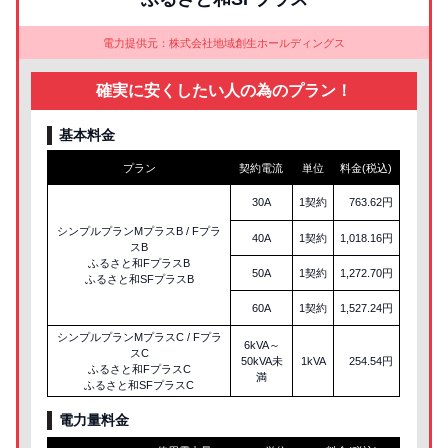
電力提供元：株式会社地域創生ホールディングス
確実に安くしたい人の為のプラン！
基本料金
プラン
契約電流
単位
料金(税込)
30A
1契約
763.62円
シンプルプランMプラスB / Fプラ
40A
1契約
1,018.16円
スB
ふるさと和FプラスB
50A
1契約
1,272.70円
ふるさと和SFプラスB
60A
1契約
1,527.24円
シンプルプランMプラスC / Fプラ
6kVA～
スC
50kVA未
1kVA
254.54円
ふるさと和FプラスC
満
ふるさと和SFプラスC
電力量料金