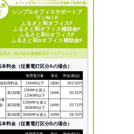
オフィスサポートパックが3カ月無料で利用可能！
人限
シンプルオフィスサポートプ
定
ランM / F
ふるさと和オフィスF
ふるさと和オフィス補助金F
ふるさと和SオフィスF
ふるさと和Sオフィス補助金F
提供元：株式会社地域創生ホールディングス
基本料金（従量電灯区分Aの場合）
使用電力量
単位
料金(税込)
低利用料金
15kWh以下
1契約
303.50円
15kWhを超え
第1段階
1kWh
20.31円
120kWh以下
力量
120kWhを超え
金
第2段階
1kWh
25.71円
300kWh以下
第3段階
300kWhを超え
1kWh
28.70円
基本料金（従量電灯区分
B
の場合）
使用電力量
単位
料金(税込)