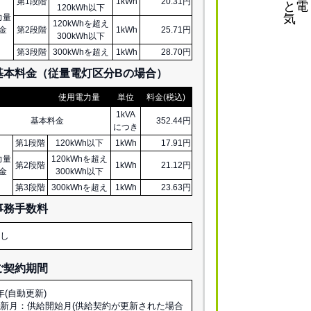
第1段階
1kWh
20.31円
120kWh以下
力量
120kWhを超え
金
第2段階
1kWh
25.71円
300kWh以下
第3段階
300kWhを超え
1kWh
28.70円
基本料金（従量電灯区分
B
の場合）
使用電力量
単位
料金(税込)
1kVA
基本料金
352.44円
につき
第1段階
120kWh以下
1kWh
17.91円
力量
120kWhを超え
第2段階
1kWh
21.12円
金
300kWh以下
第3段階
300kWhを超え
1kWh
23.63円
事務手数料
なし
ご契約期間
年(自動更新)
新月：供給開始月(供給契約が更新された場合