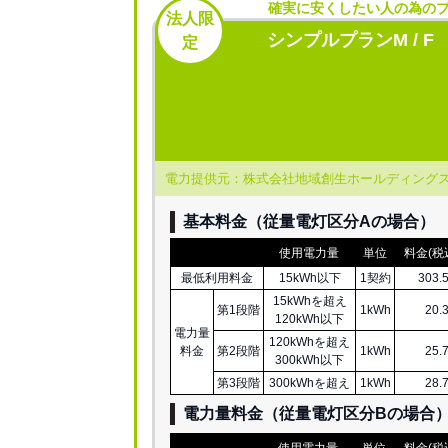
確実に安くしたい人の為の
法人限
シンプルプランM / F
定
電力提供元：株式会社地域創生ホールディング
基本料金（従量電灯区分Aの場合）
使用電力量
単位
料金(税
最低利用料金
15kWh以下
1契約
303.
15kWhを超え
第1段階
1kWh
20.
120kWh以下
電力量
120kWhを超え
料金
第2段階
1kWh
25.
300kWh以下
第3段階
300kWhを超え
1kWh
28.
電力量料金（従量電灯区分
B
の場合
使用電力量
単位
料金(税