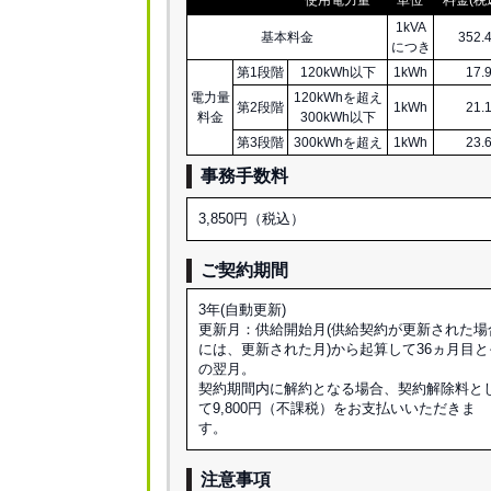
1kVA
基本料金
352.
につき
第1段階
120kWh以下
1kWh
17.
電力量
120kWhを超え
第2段階
1kWh
21.
料金
300kWh以下
第3段階
300kWhを超え
1kWh
23.
事務手数料
3,850円（税込）
ご契約期間
3年(自動更新)
更新月：供給開始月(供給契約が更新された場
には、更新された月)から起算して36ヵ月目と
の翌月。
契約期間内に解約となる場合、契約解除料と
て9,800円（不課税）をお支払いいただきま
す。
注意事項