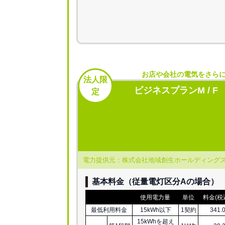
お店や会社の電気をさら
法人限
ビジネスプランM / F
定
電力提供元：株式会社地域創生ホールディング
基本料金（従量電灯区分Aの場合）
使用電力量
単位
料金(税
最低利用料金
15kWh以下
1契約
341.
15kWhを超え