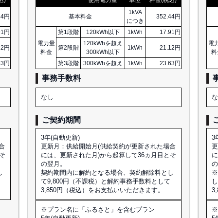
1kVA
44円
基本料金
352.44円
につき
91円
第1段階
120kWh以下
1kWh
17.91円
電力量
120kWhを超え
電
12円
第2段階
1kWh
21.12円
料金
300kWh以下
料
63円
第3段階
300kWhを超え
1kWh
23.63円
事務手数料
なし
ご契約期間
3年(自動更新)
3
合
更新月：供給開始月(供給契約が更新された場合
更
そ
には、更新された月)から起算して36ヵ月目とそ
に
の翌月。
し
契約期間内に解約となる場合、契約解除料とし
て9,800円（不課税）と解約事務手数料として
し
3,850円（税込）をお支払いいただきます。
3
※プラン名に「ふるさと」を含むプラン