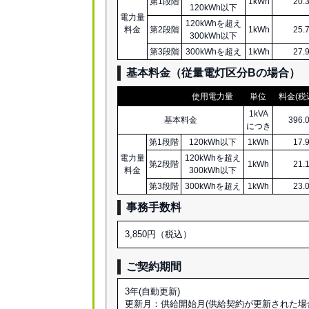
第1段階
1kWh
20.
120kWh以下
電力量
120kWhを超え
料金
第2段階
1kWh
25.
300kWh以下
第3段階
300kWhを超え
1kWh
27.
基本料金（従量電灯区分
B
の場合）
使用電力量
単位
料金(税
1kVA
基本料金
396.
につき
第1段階
120kWh以下
1kWh
17.
電力量
120kWhを超え
第2段階
1kWh
21.
料金
300kWh以下
第3段階
300kWhを超え
1kWh
23.
事務手数料
3,850円（税込）
ご契約期間
3年(自動更新)
更新月：供給開始月(供給契約が更新された場