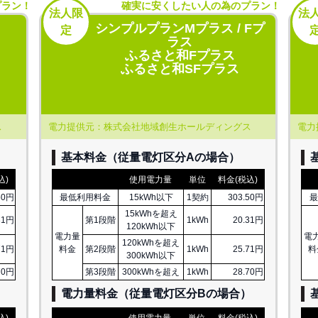
プラン！
確実に安くしたい人の為のプラン！
法人限
法
シンプルプランMプラス / Fプ
定
ラス
ふるさと和Fプラス
ふるさと和SFプラス
ス
電力提供元：株式会社地域創生ホールディングス
電力
基本料金（従量電灯区分Aの場合）
込)
使用電力量
単位
料金(税込)
50円
最低利用料金
15kWh以下
1契約
303.50円
最
15kWhを超え
31円
第1段階
1kWh
20.31円
120kWh以下
電力量
電
120kWhを超え
71円
料金
第2段階
1kWh
25.71円
料
300kWh以下
70円
第3段階
300kWhを超え
1kWh
28.70円
）
電力量料金（従量電灯区分
B
の場合）
込)
使用電力量
単位
料金(税込)