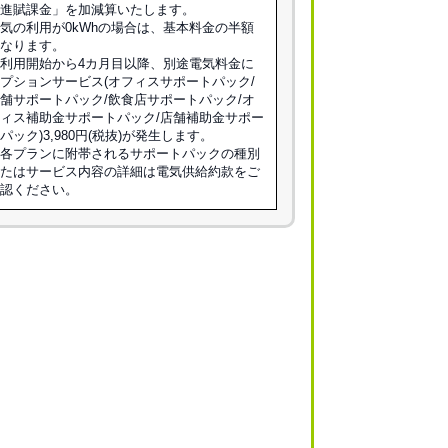
促進賦課金」を加減算いたします。
気の利用が0kWhの場合は、基本料金の半額
となります。
ご利用開始から4カ月目以降、別途電気料金に
プションサービス(オフィスサポートパック/
舗サポートパック/飲食店サポートパック/オ
ィス補助金サポートパック/店舗補助金サポー
パック)3,980円(税抜)が発生します。
※各プランに附帯されるサポートパックの種別
またはサービス内容の詳細は電気供給約款をご
確認ください。