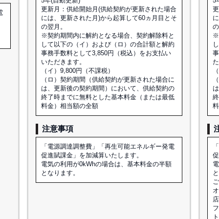
5年(自動更新)
5
更新月：供給開始月(供給契約が更新された場合
更
電
には、更新された月)から起算して60ヵ月目とそ
に
の翌月。
額
※契約期間内に解約となる場合、契約解除料と
して以下の（イ）および（ロ）の合計額と解約
事務手数料として3,850円（税込）をお支払い
事
いただきます。
（イ）9,800円（不課税）
（
（ロ）契約期間（供給契約が更新された場合に
は、更新後の契約期間）において、供給契約の
終了時までに無料とした基本料金（または最低
料金）相当額の全額
注意事項
「電源調達調整費」「再生可能エネルギー発電
促進賦課金」を加減算いたします。
電気の利用が0kWhの場合は、基本料金の半額
電
となります。
オ
店
フ
ト