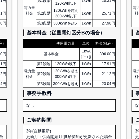
31円
第1段階
1kWh
20.31円
120kWh以下
電力量
電
120kWhを超え
71円
料金
第2段階
1kWh
25.71円
料
300kWh以下
98円
第3段階
300kWhを超え
1kWh
27.98円
基本料金（従量電灯区分
B
の場合）
込)
使用電力量
単位
料金(税込)
1kVA
00円
基本料金
396.00円
につき
91円
第1段階
120kWh以下
1kWh
17.91円
電力量
120kWhを超え
電
12円
第2段階
1kWh
21.12円
料金
300kWh以下
料
04円
第3段階
300kWhを超え
1kWh
23.04円
事務手数料
なし
ご契約期間
3年(自動更新)
3
合
更新月：供給開始月(供給契約が更新された場合
更