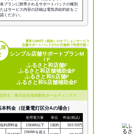
※各プランに附帯されるサポートパックの種別
またはサービス内容の詳細は電気供給約款をご
確認ください。
通常3,980円（税抜）のオプションサービス
店舗サポートパックが3カ月無料で利用可能！
人限
シンプル店舗サポートプランM
定
/ F
ふるさと和店舗F
ふるさと和店舗補助金F
ふるさと和S店舗F
ふるさと和S店舗補助金F
提供元：株式会社地域創生ホールディングス
基本料金（従量電灯区分Aの場合）
使用電力量
単位
料金(税込)
低利用料金
15kWh以下
1契約
303.50円
15kWhを超え