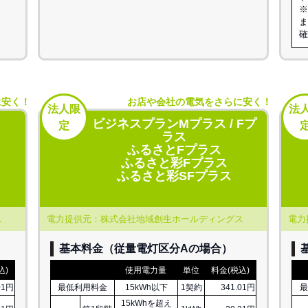
に安く！
お店や会社の電気をさらに安く！
法人限
法
ビジネスプランMプラス / Fプ
定
ラス
ふるさとFプラス
ふるさと彩Fプラス
ふるさと彩SFプラス
ス
電力提供元：株式会社地域創生ホールディングス
電力
基本料金（従量電灯区分Aの場合）
込)
使用電力量
単位
料金(税込)
01円
最低利用料金
15kWh以下
1契約
341.01円
最
15kWhを超え