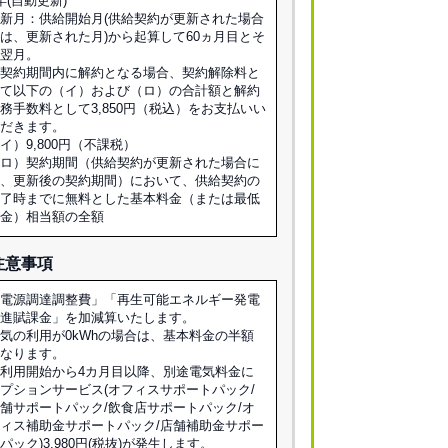
年(自動更新)
新月：供給開始月(供給契約が更新された場合
は、更新された月)から起算して60ヵ月目とそ
の翌月。
※契約期間内に解約となる場合、契約解除料と
して以下の（イ）および（ロ）の合計額と解約
務手数料として3,850円（税込）をお支払いい
ただきます。
イ）9,800円（不課税）
（ロ）契約期間（供給契約が更新された場合に
は、更新後の契約期間）において、供給契約の
終了時までに無料とした基本料金（または最低
料金）相当額の全額
注意事項
「電源調達調整費」「再生可能エネルギー発電
促進賦課金」を加減算いたします。
気の利用が0kWhの場合は、基本料金の半額
となります。
ご利用開始から4カ月目以降、別途電気料金に
プションサービス(オフィスサポートパック/
舗サポートパック/飲食店サポートパック/オ
ィス補助金サポートパック/店舗補助金サポー
パック)3,980円(税抜)が発生します。