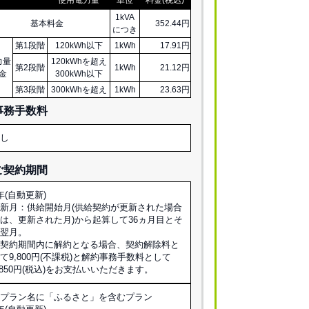
1kVA
基本料金
352.44円
につき
第1段階
120kWh以下
1kWh
17.91円
力量
120kWhを超え
第2段階
1kWh
21.12円
金
300kWh以下
第3段階
300kWhを超え
1kWh
23.63円
事務手数料
なし
ご契約期間
年(自動更新)
新月：供給開始月(供給契約が更新された場合
は、更新された月)から起算して36ヵ月目とそ
の翌月。
※契約期間内に解約となる場合、契約解除料と
て9,800円(不課税)と解約事務手数料として
,850円(税込)をお支払いいただきます。
※プラン名に「ふるさと」を含むプラン