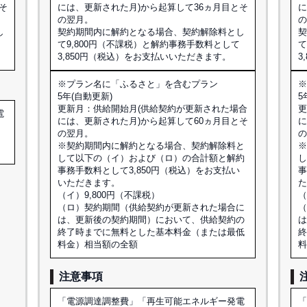
そ
には、更新された月)から起算して36ヵ月目とそ
に
の翌月。
し
契約期間内に解約となる場合、契約解除料とし
て9,800円（不課税）と解約事務手数料として
て
3,850円（税込）をお支払いいただきます。
3
※プラン名に「ふるさと」を含むプラン
5年(自動更新)
5
更新月：供給開始月(供給契約が更新された場合
更
電
には、更新された月)から起算して60ヵ月目とそ
に
の翌月。
額
※契約期間内に解約となる場合、契約解除料と
して以下の（イ）および（ロ）の合計額と解約
事務手数料として3,850円（税込）をお支払い
事
いただきます。
（イ）9,800円（不課税）
（
（ロ）契約期間（供給契約が更新された場合に
は、更新後の契約期間）において、供給契約の
終了時までに無料とした基本料金（または最低
料金）相当額の全額
注意事項
「電源調達調整費」「再生可能エネルギー発電