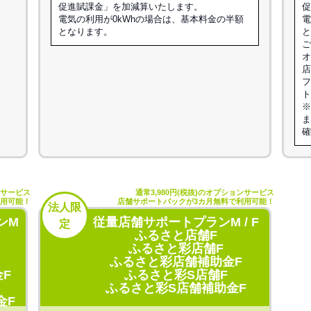
促進賦課金」を加減算いたします。
電気の利用が0kWhの場合は、基本料金の半額
電
となります。
オ
店
フ
ト
ンサービス
通常3,980円(税抜)のオプションサービス
利用可能！
店舗サポートパックが3カ月無料で利用可能！
法人限
ンM
従量店舗サポートプランM / F
定
ふるさと店舗F
ふるさと彩店舗F
ふるさと彩店舗補助金F
F
ふるさと彩S店舗F
ふるさと彩S店舗補助金F
金F