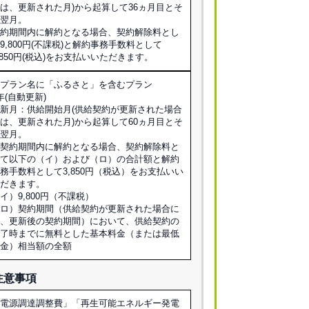
は、更新された月)から起算して36ヵ月目とそ
の翌月。
契約期間内に解約となる場合、契約解除料とし
9,800円(不課税)と解約事務手数料として
,850円(税込)をお支払いいただきます。
※プラン名に「ふるさと」を含むプラン
年(自動更新)
新月：供給開始月(供給契約が更新された場合
は、更新された月)から起算して60ヵ月目とそ
の翌月。
※契約期間内に解約となる場合、契約解除料と
して以下の（イ）および（ロ）の合計額と解約
務手数料として3,850円（税込）をお支払いい
ただきます。
イ）9,800円（不課税）
（ロ）契約期間（供給契約が更新された場合に
は、更新後の契約期間）において、供給契約の
終了時までに無料とした基本料金（または最低
料金）相当額の全額
注意事項
「電源調達調整費」「再生可能エネルギー発電